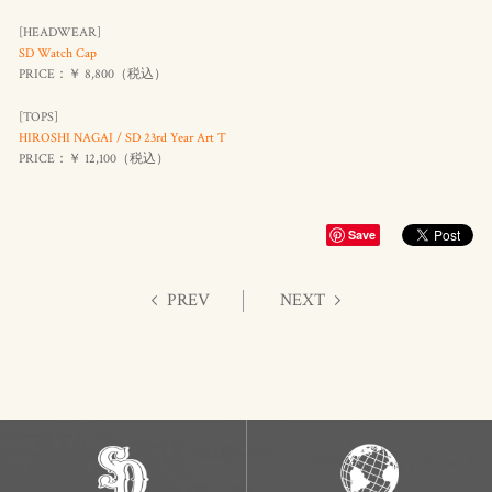
[HEADWEAR]
SD Watch Cap
PRICE：￥ 8,800（
税込
）
[TOPS]
HIROSHI NAGAI / SD 23rd Year Art T
PRICE：￥ 12,100（
税込
）
Save
PREV
NEXT