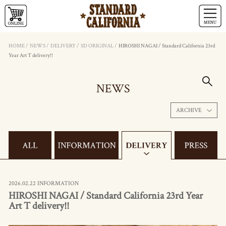
HOME
/
NEWS
/
DELIVERY
/
SD ORIGINAL
/
HIROSHI NAGAI / Standard California 23rd
Year Art T delivery!!
NEWS
ARCHIVE
2026.02.22 INFORMATION
HIROSHI NAGAI / Standard California 23rd Year
Art T delivery!!