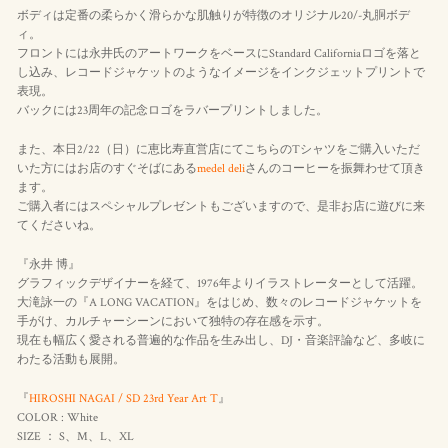
ボディは定番の柔らかく滑らかな肌触りが特徴のオリジナル20/-丸胴ボデ
ィ。
フロントには永井氏のアートワークをベースにStandard Californiaロゴを落と
し込み、レコードジャケットのようなイメージをインクジェットプリントで
表現。
バックには23周年の記念ロゴをラバープリントしました。
また、本日2/22（日）に恵比寿直営店にてこちらのTシャツをご購入いただ
いた方にはお店のすぐそばにある
medel deli
さんのコーヒーを振舞わせて頂き
ます。
ご購入者にはスペシャルプレゼントもございますので、是非お店に遊びに来
てくださいね。
『永井 博』
グラフィックデザイナーを経て、1976年よりイラストレーターとして活躍。
大滝詠一の『A LONG VACATION』をはじめ、数々のレコードジャケットを
手がけ、カルチャーシーンにおいて独特の存在感を示す。
現在も幅広く愛される普遍的な作品を生み出し、DJ・音楽評論など、多岐に
わたる活動も展開。
『
HIROSHI NAGAI / SD 23rd Year Art T
』
COLOR : White
SIZE ： S、M、L、XL