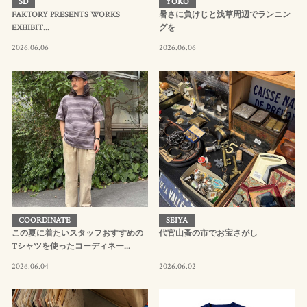
SD
YOKO
FAKTORY PRESENTS WORKS
暑さに負けじと浅草周辺でランニン
EXHIBIT...
グを
2026.06.06
2026.06.06
COORDINATE
SEIYA
この夏に着たいスタッフおすすめの
代官山蚤の市でお宝さがし
Tシャツを使ったコーディネー...
2026.06.04
2026.06.02