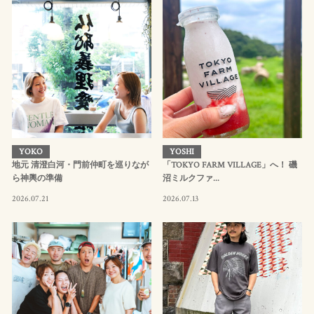
YOKO
YOSHI
地元 清澄白河・門前仲町を巡りなが
「TOKYO FARM VILLAGE」へ！ 磯
ら神輿の準備
沼ミルクファ...
2026.07.21
2026.07.13