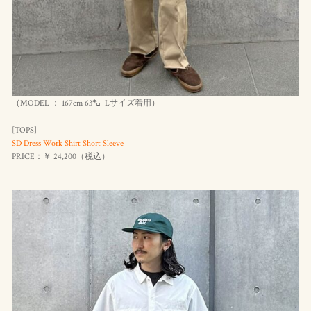
（MODEL ： 167cm 63㌔ Lサイズ着用）
[TOPS]
SD Dress Work Shirt Short Sleeve
PRICE：￥ 24,200（
税込
）