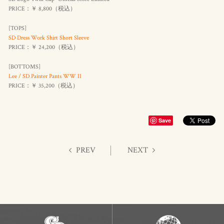
PRICE：￥ 8,800（
税込
）
[TOPS]
SD Dress Work Shirt Short Sleeve
PRICE：￥ 24,200（
税込
）
[BOTTOMS]
Lee / SD Painter Pants WW II
PRICE：￥ 35,200（
税込
）
Save
PREV
NEXT