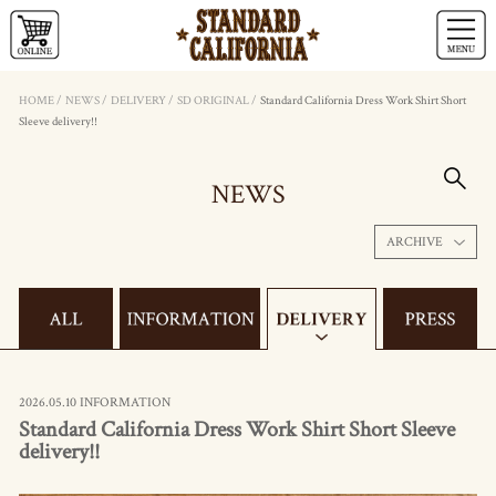
HOME
/
NEWS
/
DELIVERY
/
SD ORIGINAL
/
Standard California Dress Work Shirt Short
Sleeve delivery!!
NEWS
ARCHIVE
2026.05.10 INFORMATION
Standard California Dress Work Shirt Short Sleeve
delivery!!