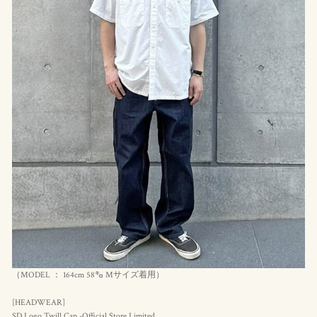
（MODEL ： 164cm 58㌔ Mサイズ着用）
[HEADWEAR]
SD Logo Twill Cap -Official Store Limited