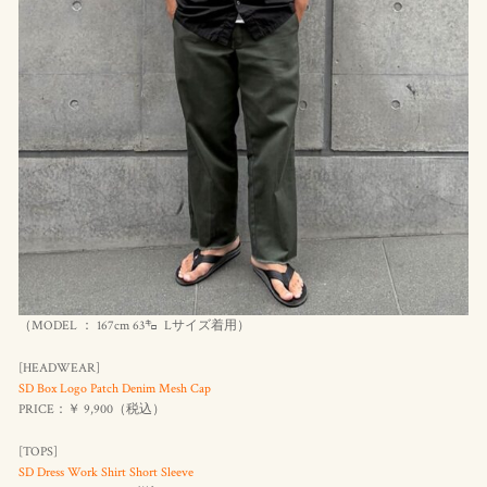
（MODEL ： 167cm 63㌔ Lサイズ着用）
[HEADWEAR]
SD Box Logo Patch Denim Mesh Cap
PRICE：￥ 9,900（
税込
）
[TOPS]
SD Dress Work Shirt Short Sleeve