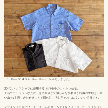
「SD Dress Work Shirt Short Sleeve」が入荷しました。
素材はドレスシャツに使用する120/2番手のコットン生地。
上品でナチュラルな光沢、きめ細やかで滑らかな肌触りが特徴の生地は、細
い糸を2本撚り合わせることで耐久性も増し型崩れしにくいのも特徴です。
デザインは左胸にワークアイテムのネームタグをイメージした、スクリプト