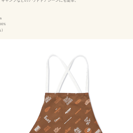
、キャンプなどのアウトドアシーンにも是非。
』
n
00%
）
込