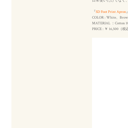
日常使いだけでなく
『
SD Foot Print Apron
COLOR : White、Brow
MATERIAL ：Cotton 1
PRICE : ￥ 16,500（
税