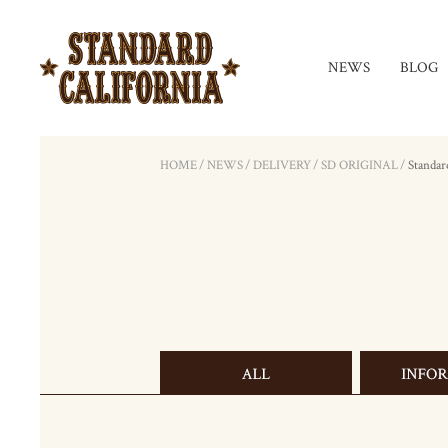
NEWS
BLOG
HOME
/
NEWS
/
DELIVERY
/
SD ORIGINAL
/
Standar