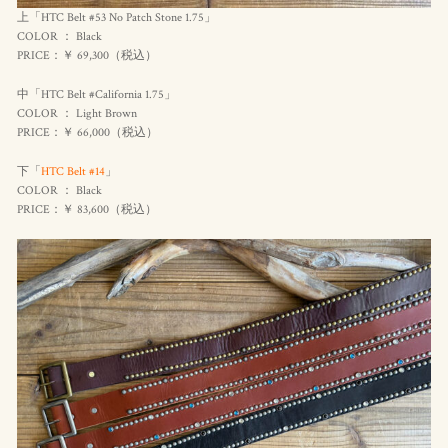
上「HTC Belt #53 No Patch Stone 1.75」
COLOR ： Black
PRICE：￥ 69,300（
税込
）
中「HTC Belt #California 1.75」
COLOR ： Light Brown
PRICE：￥ 66,000（
税込
）
下「
HTC Belt #14
」
COLOR ： Black
PRICE：￥ 83,600（
税込
）