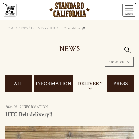
HOME
/
NEWS
/
DELIVERY
/
HTC
/
HTC Belt delivery!!
NEWS
ARCHIVE
2026.05.19 INFORMATION
HTC Belt delivery!!