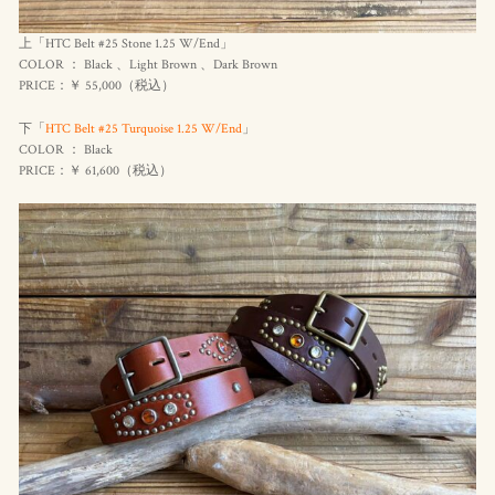
上「HTC Belt #25 Stone 1.25 W/End」
COLOR ： Black 、Light Brown 、Dark Brown
PRICE：￥ 55,000（
税込
）
下「
HTC Belt #25 Turquoise 1.25 W/End
」
COLOR ： Black
PRICE：￥ 61,600（
税込
）