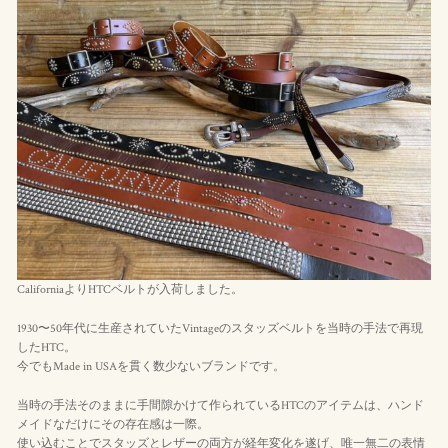
CaliforniaよりHTCベルトが入荷しました。
1930〜50年代に生産されていたVintageのスタッズベルトを当時の手法で再現
したHTC。
今でもMade in USAを貫く数少ないブランドです。
当時の手法そのままに手間隙かけて作られているHTCのアイテムは、ハンド
メイドなだけにその存在感は一際。
使い込むことでスタッズとレザーの両方が経年変化を遂げ、唯一無二の表情