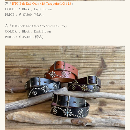
左「
HTC Belt End Only #25 Turquoise LG 1.25
」
COLOR ： Black 、Light Brown
PRICE：￥ 47,300（
税込
）
右「HTC Belt End Only #25 Studs LG 1.25」
COLOR ： Black 、Dark Brown
PRICE：￥ 45,100（
税込
）