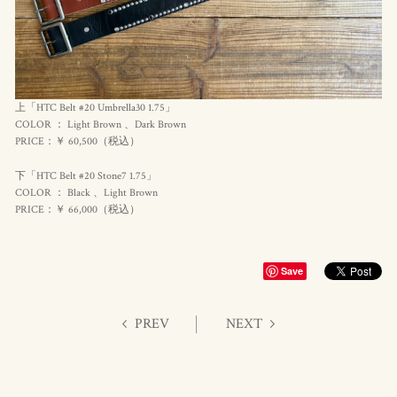
上「HTC Belt #20 Umbrella30 1.75」
COLOR ： Light Brown 、Dark Brown
PRICE：￥ 60,500（
税込
）
下「HTC Belt #20 Stone7 1.75」
COLOR ： Black 、Light Brown
PRICE：￥ 66,000（
税込
）
Save
PREV
NEXT