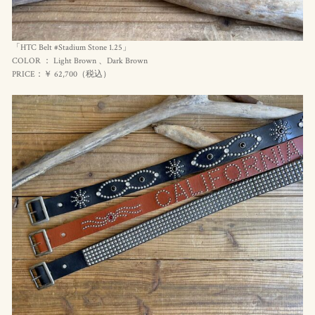
「HTC Belt #Stadium Stone 1.25」
COLOR ： Light Brown 、Dark Brown
PRICE：￥ 62,700（
税込
）