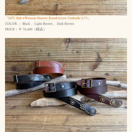
「
HTC Belt #Western Narrow Born&Arrow Umbrella 0.75
」
COLOR ： Black 、Light Brown 、Dark Brown
PRICE：￥ 70,400（
税込
）