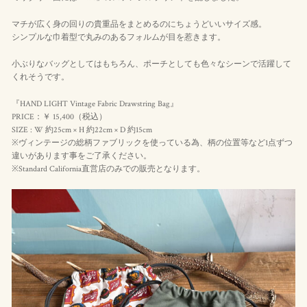
マチが広く身の回りの貴重品をまとめるのにちょうどいいサイズ感。
シンプルな巾着型で丸みのあるフォルムが目を惹きます。
小ぶりなバッグとしてはもちろん、ポーチとしても色々なシーンで活躍して
くれそうです。
『HAND LIGHT Vintage Fabric Drawstring Bag』
PRICE：￥ 15,400（
税込
）
SIZE : W 約25cm × H 約22cm × D 約15cm
※ヴィンテージの総柄ファブリックを使っている為、柄の位置等など1点ずつ
違いがあります事をご了承ください。
※Standard California直営店のみでの販売となります。