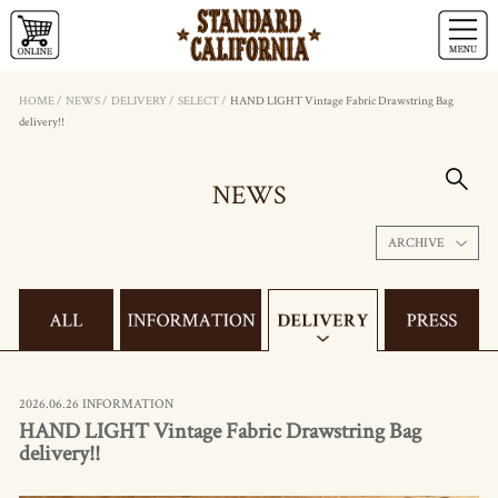
HOME
/
NEWS
/
DELIVERY
/
SELECT
/
HAND LIGHT Vintage Fabric Drawstring Bag
delivery!!
NEWS
ARCHIVE
2026.06.26 INFORMATION
HAND LIGHT Vintage Fabric Drawstring Bag
delivery!!