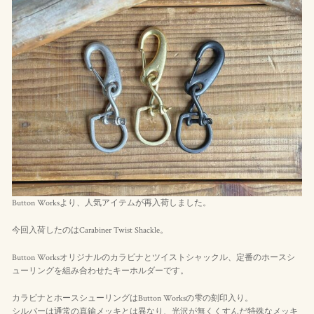
Button Worksより、人気アイテムが再入荷しました。
今回入荷したのはCarabiner Twist Shackle。
Button Worksオリジナルのカラビナとツイストシャックル、定番のホースシ
ューリングを組み合わせたキーホルダーです。
カラビナとホースシューリングはButton Worksの雫の刻印入り。
シルバーは通常の真鍮メッキとは異なり、光沢が無くくすんだ特殊なメッキ