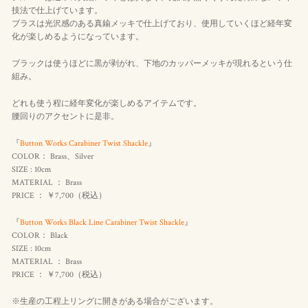
技法で仕上げています。
ブラスは光沢感のある真鍮メッキで仕上げており、使用していくほど経年変
化が楽しめるようになっています。
ブラックは使うほどに黒が剥がれ、下地のカッパーメッキが現れるという仕
組み。
どれも使う程に経年変化が楽しめるアイテムです。
腰回りのアクセントに是非。
『
Button Works Carabiner Twist Shackle
』
COLOR： Brass、Silver
SIZE : 10cm
MATERIAL ： Brass
PRICE ： ￥7,700（
税込
）
『
Button Works Black Line Carabiner Twist Shackle
』
COLOR： Black
SIZE : 10cm
MATERIAL ： Brass
PRICE ： ￥7,700（
税込
）
※生産の工程上リングに開きがある場合がございます。