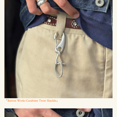
『
Button Works Carabiner Twist Shackle
』