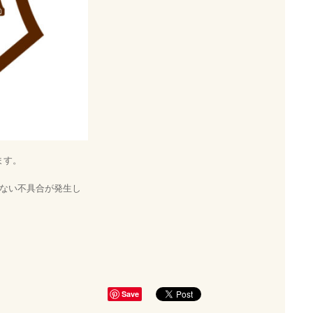
ます。
れない不具合が発生し
Save