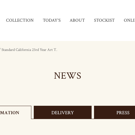
COLLECTION
TODAY'S
ABOUT
STOCKIST
ONLI
tandard California 23rd Year Art T.
NEWS