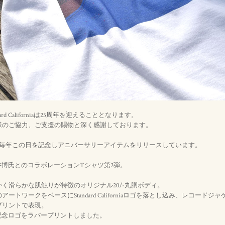
ndard Californiaは23周年を迎えることとなります。
様のご協力、ご支援の賜物と深く感謝しております。
iforniaでは毎年この日を記念しアニバーサリーアイテムをリリースしています。
井博氏とのコラボレーションTシャツ第2弾。
く滑らかな肌触りが特徴のオリジナル20/-丸胴ボディ。
ートワークをベースにStandard Californiaロゴを落とし込み、レコード
プリントで表現。
記念ロゴをラバープリントしました。