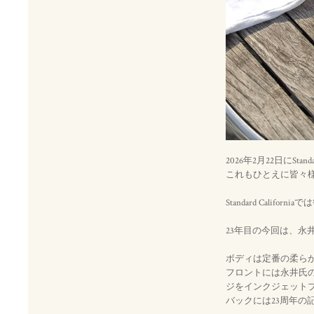
2026年2月22日にSta
これもひとえに皆々
Standard Cal
23年目の今回は、永
ボディは定番の柔らか
フロントには永井氏のア
ジをインクジェット
バックには23周年の