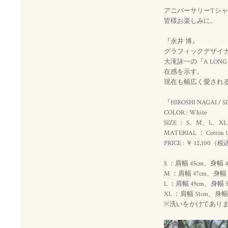
アニバーサリーTシャ
皆様お楽しみに。
『永井 博』
グラフィックデザイナ
大滝詠一の『A LO
在感を示す。
現在も幅広く愛され
『HIROSHI NAGAI / SD
COLOR : White
SIZE ： S、M、L、XL
MATERIAL ： Cotton 
PRICE : ￥ 12,100（
税
S ：肩幅 45cm、身幅 
M ：肩幅 47cm、身幅 
L ：肩幅 49cm、身幅 
XL ：肩幅 51cm、身幅 
※洗いをかけてあり