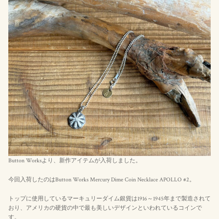
Button Worksより、新作アイテムが入荷しました。
今回入荷したのはButton Works Mercury Dime Coin Necklace APOLLO #2。
トップに使用しているマーキュリーダイム銀貨は1916～1945年まで製造されて
おり、アメリカの硬貨の中で最も美しいデザインといわれているコインで
す。