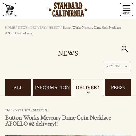
HOME
/
NEWS
/
DELIVERY
/
SELECT
/
Button Works Mercury Dime Coin Necklace
APOLLO #2 delivery!!
NEWS
ARCHIVE
2026.03.27 INFORMATION
Button Works Mercury Dime Coin Necklace
APOLLO #2 delivery!!