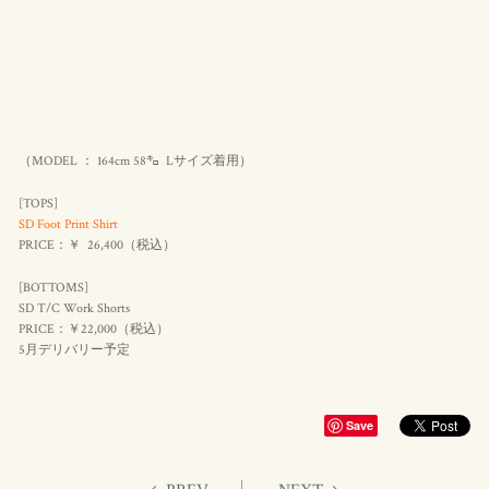
（MODEL ： 164cm 58㌔ Lサイズ着用）
[TOPS]
SD Foot Print Shirt
PRICE：￥ 26,400（
税込
）
[BOTTOMS]
SD T/C Work Shorts
PRICE：￥22,000（
税込
）
5月デリバリー予定
Save