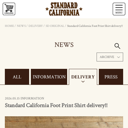
HOME
/
NEWS
/
DELIVERY
/
SD ORIGINAL
/
Standard California Foot Print Shirt delivery!!
NEWS
ARCHIVE
2026.05.15 INFORMATION
Standard California Foot Print Shirt delivery!!