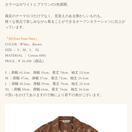
カラーはホワイトとブラウンの2色展開。
最近のテーマロゴだけでなく、見覚えのある懐かしいものも。
様々な視点で楽しみながら着ることができるオープンカラーシャツに仕上が
っています。
『
SD Foot Print Shirt
』
COLOR : White、Brown
SIZE ： S、M、L、XL
MATERIAL ： Cotton 100%
PRICE : ￥ 26,400（
税込
）
S ：肩幅 45.5cm、身幅 55cm、着丈 70cm、袖丈 23.5cm
M ：肩幅 47cm、身幅 57cm、着丈 72cm、袖丈 24.5cm
L ：肩幅 48.5cm、身幅 59cm、着丈 74cm、袖丈 25.5cm
XL ：肩幅 50cm、身幅 61cm、着丈 76cm、袖丈 26.5cm
※洗いをかけてありますので物により若干の差がございます。