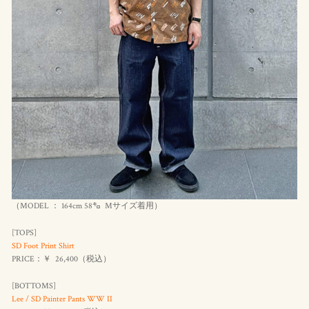
（MODEL ： 164cm 58㌔ Mサイズ着用）
[TOPS]
SD Foot Print Shirt
PRICE：￥ 26,400（
税込
）
[BOTTOMS]
Lee / SD Painter Pants WW II