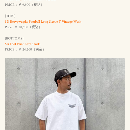
PRICE：￥ 9,900（
税込
）
[TOPS]
SD Heavyweight Football Long Sleeve T Vintage Wash
Price : ￥ 20,900（
税込
）
[BOTTOMS]
SD Foot Print Easy Shorts
PRICE：￥ 24,200（
税込
）