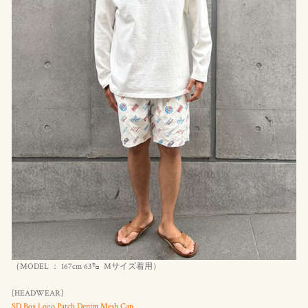
（MODEL ： 167cm 63㌔ Mサイズ着用）
[HEADWEAR]
SD Box Logo Patch Denim Mesh Cap