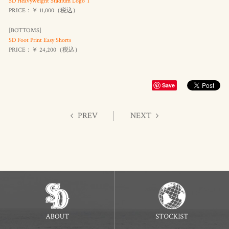
SD Heavyweight Stadium Logo T
PRICE：￥ 11,000（
税込
）
[BOTTOMS]
SD Foot Print Easy Shorts
PRICE：￥ 24,200（
税込
）
Save
PREV
NEXT