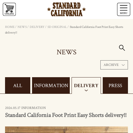
HOME
/
NEWS
/
DELIVERY
/
SD ORIGINAL
/
Standard California Foot Print Easy Shorts
delivery!!
NEWS
ARCHIVE
2026.05.17 INFORMATION
Standard California Foot Print Easy Shorts delivery!!