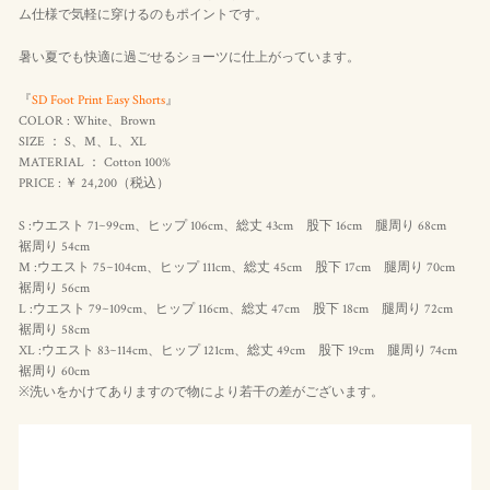
ム仕様で気軽に穿けるのもポイントです。
暑い夏でも快適に過ごせるショーツに仕上がっています。
『
SD Foot Print Easy Shorts
』
COLOR : White、Brown
SIZE ： S、M、L、XL
MATERIAL ： Cotton 100%
PRICE : ￥ 24,200（
税込
）
S :ウエスト 71~99cm、ヒップ 106cm、総丈 43cm 股下 16cm 腿周り 68cm
裾周り 54cm
M :ウエスト 75~104cm、ヒップ 111cm、総丈 45cm 股下 17cm 腿周り 70cm
裾周り 56cm
L :ウエスト 79~109cm、ヒップ 116cm、総丈 47cm 股下 18cm 腿周り 72cm
裾周り 58cm
XL :ウエスト 83~114cm、ヒップ 121cm、総丈 49cm 股下 19cm 腿周り 74cm
裾周り 60cm
※洗いをかけてありますので物により若干の差がございます。