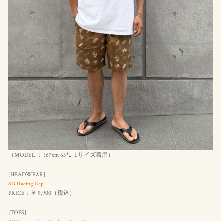
（MODEL ： 167cm 63㌔ Lサイズ着用）
[HEADWEAR]
SD Racing Cap
PRICE：￥ 9,900（
税込
）
[TOPS]