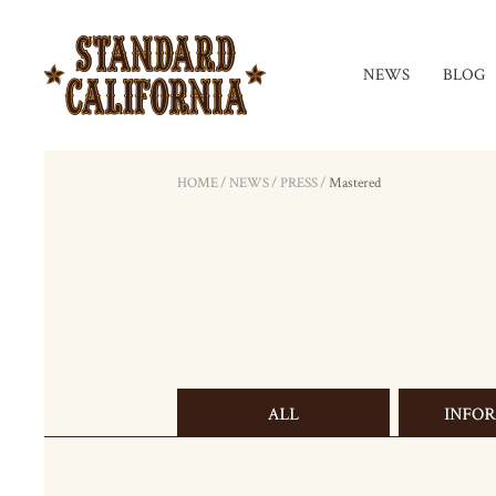
NEWS
BLOG
HOME
/
NEWS
/
PRESS
/
Mastered