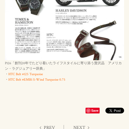
P126「創刊20年でたどり着いたライフスタイルに寄り添う贅沢品 アメリカ
ン・ラグジュアリー辞典」
・
HTC Belt #125 Turquoise
・
HTC Belt #EMB1 S-Wind Turquoise 0.75
Save
PREV
NEXT