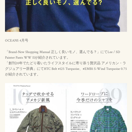
OCEANS 4月号
「Brand-New Shopping Manual 正しく良いモノ、選んでる？」にてLee / SD
Painter Pants WW IIが紹介されています。
「創刊20年でたどり着いたライフスタイルに寄り添う贅沢品 アメリカン・ラ
グジュアリー辞典」にてHTC Belt #125 Turquoise、#EMB1 S-Wind Turquoise 0.75
が紹介されています。