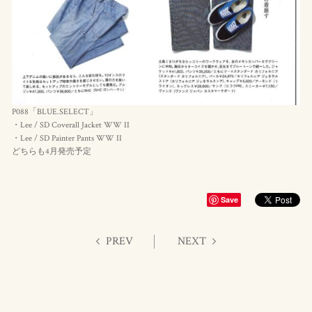
P088「BLUE.SELECT」
・Lee / SD Coverall Jacket WW II
・Lee / SD Painter Pants WW II
どちらも4月発売予定
Save
PREV
NEXT