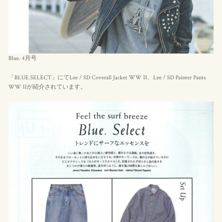
Blue. 4月号
「BLUE.SELECT」にてLee / SD Coverall Jacket WW II、Lee / SD Painter Pants
WW IIが紹介されています。