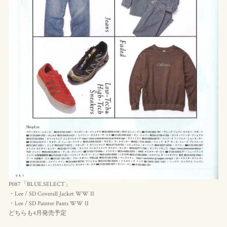
P087「BLUE.SELECT」
・Lee / SD Coverall Jacket WW II
・Lee / SD Painter Pants WW II
どちらも4月発売予定