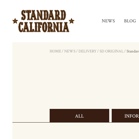
NEWS
BLOG
HOME
/
NEWS
/
DELIVERY
/
SD ORIGINAL
/
Standar