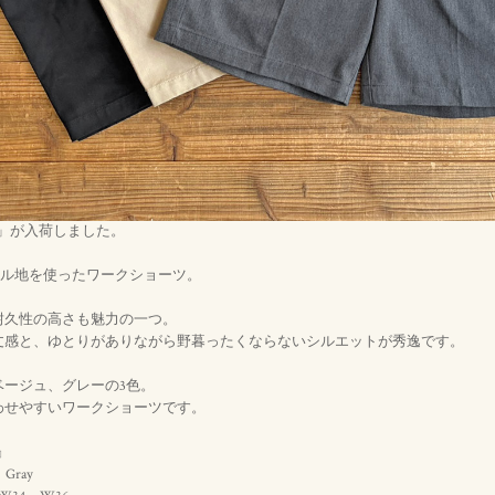
horts」が入荷しました。
イル地を使ったワークショーツ。
耐久性の高さも魅力の一つ。
丈感と、ゆとりがありながら野暮ったくならないシルエットが秀逸です。
ベージュ、グレーの3色。
わせやすいワークショーツです。
』
、Gray