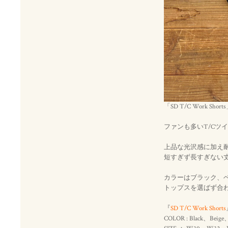
「SD T/C Work S
ファンも多いT/Cツ
上品な光沢感に加え
短すぎず長すぎない
カラーはブラック、
トップスを選ばず合
『
SD T/C Work Shorts
COLOR : Black、Beige