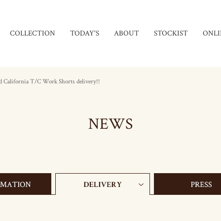
COLLECTION
TODAY'S
ABOUT
STOCKIST
ONLI
d California T/C Work Shorts delivery!!
NEWS