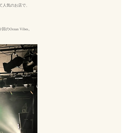
して人気のお店で、
ean Vibes。