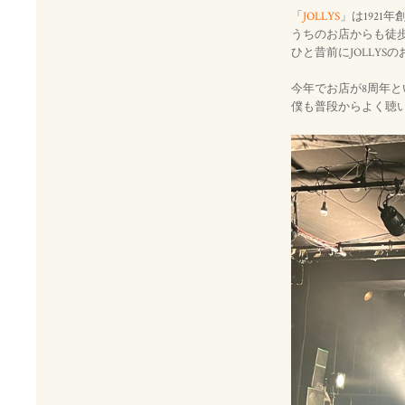
「
JOLLYS
」は192
うちのお店からも徒歩
ひと昔前にJOLLY
今年でお店が8周年とい
僕も普段からよく聴