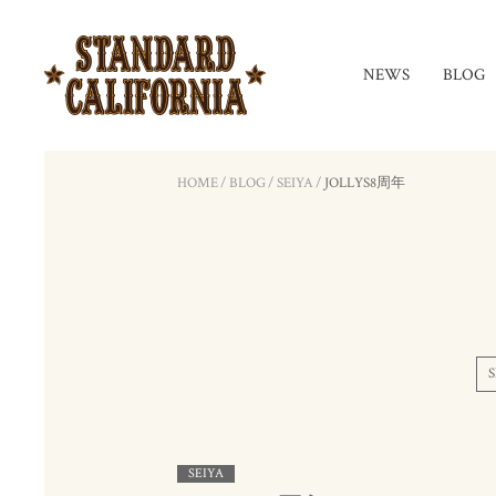
NEWS
BLOG
HOME
/
BLOG
/
SEIYA
/
JOLLYS8周年
S
SEIYA