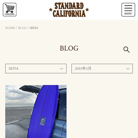
HOME
/
BLOG
/
SEIYA
BLOG
SEIYA
2025年2月