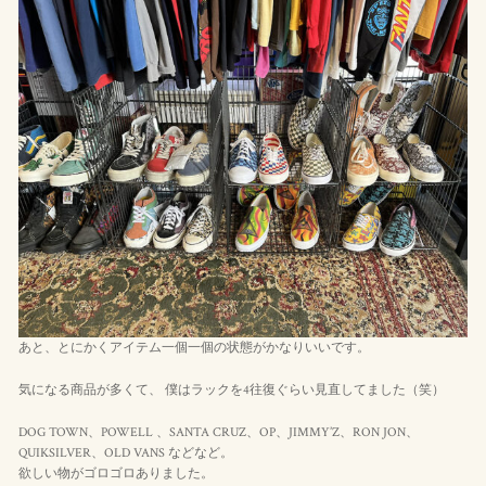
あと、とにかくアイテム一個一個の状態がかなりいいです。
気になる商品が多くて、
僕はラックを4往復ぐらい見直してました（笑）
DOG TOWN、POWELL 、SANTA CRUZ、OP、JIMMY’Z、RON JON、
QUIKSILVER、OLD VANS などなど。
欲しい物がゴロゴロありました。