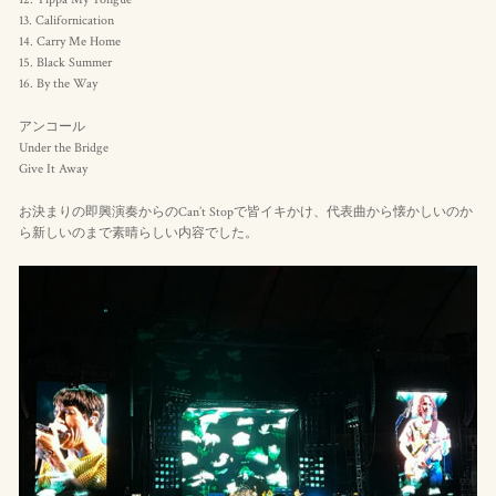
13. Californication
14. Carry Me Home
15. Black Summer
16. By the Way
アンコール
Under the Bridge
Give It Away
お決まりの即興演奏からのCan’t Stopで皆イキかけ、代表曲から懐かしいのか
ら新しいのまで素晴らしい内容でした。