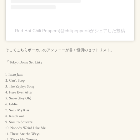
Red Hot Chili Peppers(@chilipeppers)がシェアした投稿
そしてこちらボーカルのアンソニーが書く恒例のセットリスト。
『Tokyo Dome Set List』
1. Intro Jam
2. Can’t Stop
3. The Zephyr Song
4. Here Ever After
5. Snow(Hey Oh)
6. Eddie
7. Suck My Kiss
8. Reach out
9. Soul to Squeeze
10. Nobody Weird Like Me
11. These Are the Ways
12. Tippa My Tongue