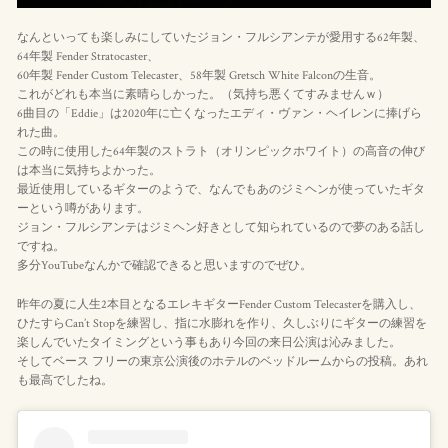
なんといっても楽しみにしていたジョン・フルシアンテが愛用する62年製、
64年製 Fender Stratocaster、
60年製 Fender Custom Telecaster、58年製 Gretsch White Falconの生音。
これがどれも本当に素晴らしかった。（気持ち悪くてすみませんｗ）
6曲目の「Eddie」は2020年に亡くなったエディ・ヴァン・ヘイレンに捧げら
れた曲。
この時に使用した64年製のストラト（オリンピックホワイト）の高音の伸び
は本当に気持ちよかった。
最近使用しているギターのようで、なんでもあのジミヘンが使っていたギタ
ーという噂があります。
ジョン・フルシアンテはジミヘン好きとして知られているので夢のある話し
ですね。
多分YouTubeなんかで確認できると思いますのでぜひ。
昨年の夏に人生2本目となるエレキギターFender Custom Telecasterを購入し、
ひたすらCan’t Stopを練習し、指に水膨れを作り、久しぶりにギターの練習を
楽しんでいたタイミングという事もあり今回の来日公演は沁みました。
そしてベース フリーの東京公演後のホテルのベッドルームからの投稿。あれ
も最高でしたね。