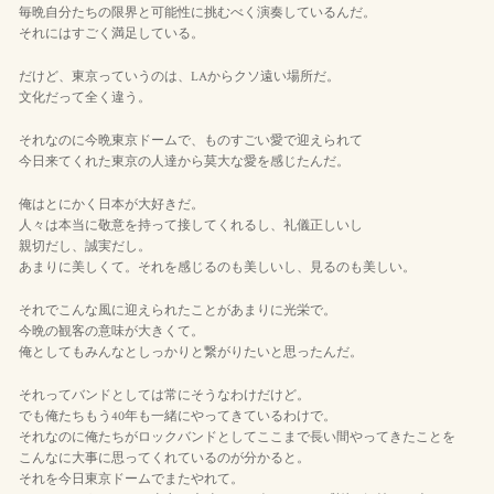
毎晩自分たちの限界と可能性に挑むべく演奏しているんだ。
それにはすごく満足している。
だけど、東京っていうのは、LAからクソ遠い場所だ。
文化だって全く違う。
それなのに今晩東京ドームで、ものすごい愛で迎えられて
今日来てくれた東京の人達から莫大な愛を感じたんだ。
俺はとにかく日本が大好きだ。
人々は本当に敬意を持って接してくれるし、礼儀正しいし
親切だし、誠実だし。
あまりに美しくて。それを感じるのも美しいし、見るのも美しい。
それでこんな風に迎えられたことがあまりに光栄で。
今晩の観客の意味が大きくて。
俺としてもみんなとしっかりと繋がりたいと思ったんだ。
それってバンドとしては常にそうなわけだけど。
でも俺たちもう40年も一緒にやってきているわけで。
それなのに俺たちがロックバンドとしてここまで長い間やってきたことを
こんなに大事に思ってくれているのが分かると。
それを今日東京ドームでまたやれて。