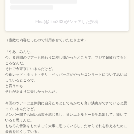
Flea(@flea333)がシェアした投稿
（素敵な内容だったので引用させていただきます）
「やあ、みんな。
今、６週間のツアーも終わりに差し掛かったところで、マジで超疲れてると
ころなんだ。
それで今東京にいるんだけど。
今夜レッド・ホット・チリ・ペッパーズがやったコンサートについて思い出
しているところで。
と言うのも
それがあまりに美しかったんだ。
今回のツアーは全体的に自分たちとしてもかなり良い演奏ができていると思
っているんだけど。
メンバー間でも固い結束を感じるし、良いエネルギーを生み出して、導いて
いると思うんだ。
もちろん音楽をものすごく大事に思っているし、だからそれを称えるために
最善を尽くしている。