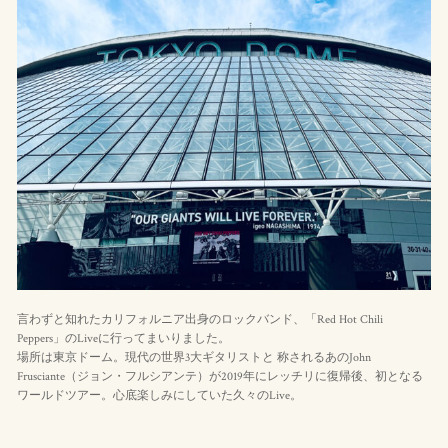
言わずと知れたカリフォルニア出身のロックバンド、「Red Hot Chili
Peppers」のLiveに行ってまいりました。
場所は東京ドーム。現代の世界3大ギタリストと 称されるあのJohn
Frusciante（ジョン・フルシアンテ）が2019年にレッチリに復帰後、初となる
ワールドツアー。心底楽しみにしていた久々のLive。