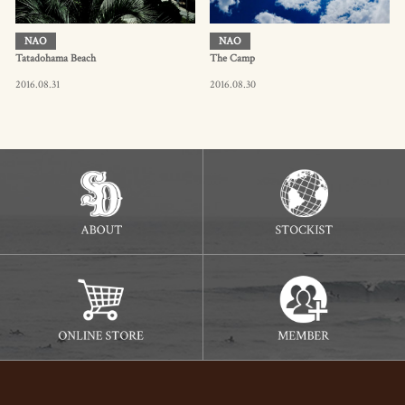
NAO
NAO
Tatadohama Beach
The Camp
2016.08.31
2016.08.30