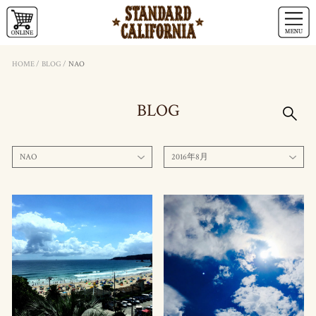
HOME
/
BLOG
/
NAO
BLOG
NAO
2016年8月