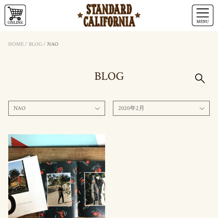
HOME
/
BLOG
/
NAO
BLOG
NAO
2020年2月