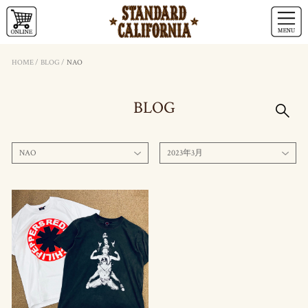
HOME
/
BLOG
/
NAO
BLOG
NAO
2023年3月