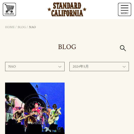
HOME
/
BLOG
/
NAO
BLOG
NAO
2024年5月