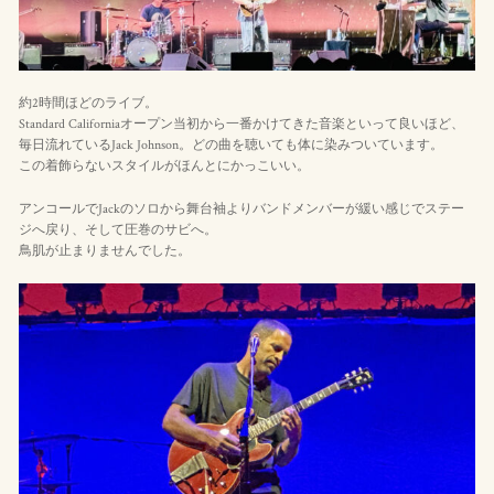
約2時間ほどのライブ。
Standard Californiaオープン当初から一番かけてきた音楽といって良いほど、
毎日流れているJack Johnson。どの曲を聴いても体に染みついています。
この着飾らないスタイルがほんとにかっこいい。
アンコールでJackのソロから舞台袖よりバンドメンバーが緩い感じでステー
ジへ戻り、そして圧巻のサビへ。
鳥肌が止まりませんでした。