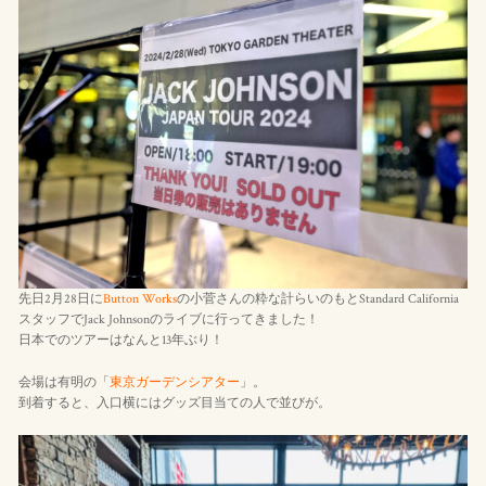
先日2月28日に
Button Works
の小菅さんの粋な計らいのもとStandard California
スタッフでJack Johnsonのライブに行ってきました！
日本でのツアーはなんと13年ぶり！
会場は有明の「
東京ガーデンシアター
」。
到着すると、入口横にはグッズ目当ての人で並びが。