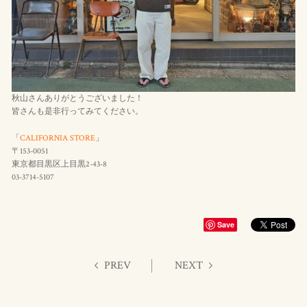
秋山さんありがとうございました！
皆さんも是非行ってみてください。
「
CALIFORNIA STORE
」
〒153-0051
東京都目黒区上目黒2-43-8
03-3714-5107
Save
PREV
NEXT