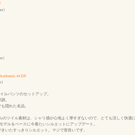
7
Tax）
Tax）
Authentic 44 DX
ax）
ツイルパンツのセットアップ。
好調。
でも隠れた名品。
テルのツイル素材は、シャリ感が心地よく厚すぎないので、とても涼しく快適
の3rdモデルをベースに今着たいシルエットにアップデート。
がきいたすっきりシルエット。マジで形良いです。