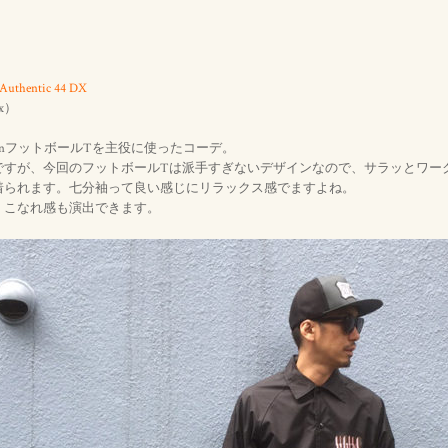
Authentic 44 DX
ax）
ionフットボールTを主役に使ったコーデ。
ですが、今回のフットボールTは派手すぎないデザインなので、サラッとワー
着られます。七分袖って良い感じにリラックス感でますよね。
、こなれ感も演出できます。