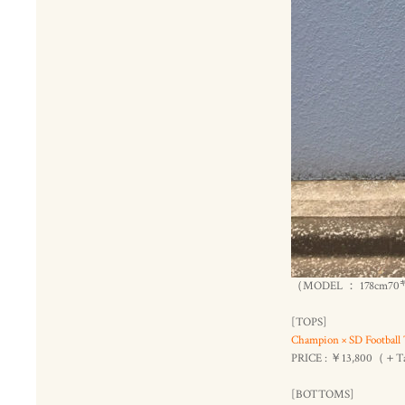
（MODEL ： 178cm7
[TOPS]
Champion × SD Football
PRICE : ￥13,800（＋
[BOTTOMS]