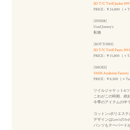
SD T/C Twill Jacket S99
PRICE : ￥24,800（＋
[INNER]
Used Jimmy’z
私物
[BOTTOMS]
SD T/C Twill Pants S911
PRICE : ￥15,800（＋
[SHOES]
VANS Anaheim Factory 
PRICE : ￥8,500（＋T
ツイルジャケット&
これがこの時期、絶
今季のアイテムの中
コットン×ポリエス
デザインはLevi’s
パンツもテーパード