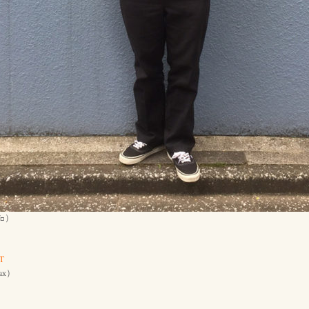
0㌔）
 T
Tax）