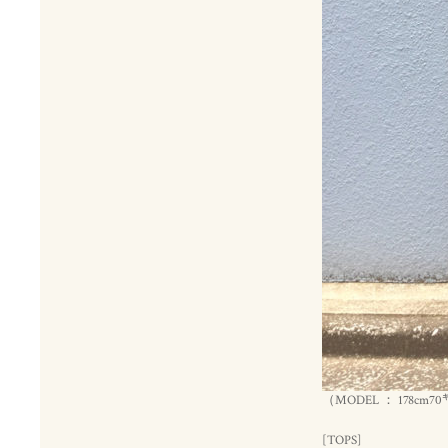
（MODEL ： 178cm7
[TOPS]