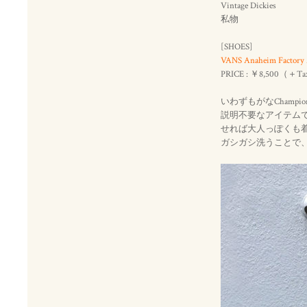
Vintage Dickies
私物
[SHOES]
VANS Anaheim Factory 
PRICE : ￥8,500（＋T
いわずもがなChamp
説明不要なアイテム
せれば大人っぽくも
ガシガシ洗うことで