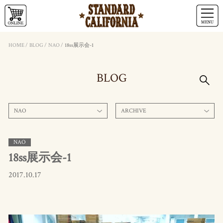
HOME
/
BLOG
/
NAO
/
18ss展示会-1
BLOG
NAO
ARCHIVE
NAO
18ss展示会-1
2017.10.17