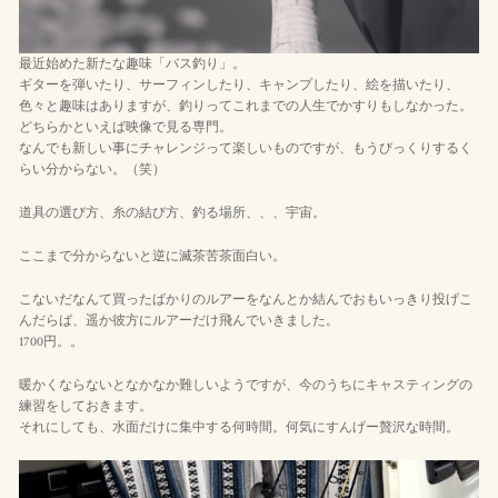
最近始めた新たな趣味「バス釣り」。
ギターを弾いたり、サーフィンしたり、キャンプしたり、絵を描いたり、
色々と趣味はありますが、釣りってこれまでの人生でかすりもしなかった。
どちらかといえば映像で見る専門。
なんでも新しい事にチャレンジって楽しいものですが、もうびっくりするく
らい分からない。（笑）
道具の選び方、糸の結び方、釣る場所、、、宇宙。
ここまで分からないと逆に滅茶苦茶面白い。
こないだなんて買ったばかりのルアーをなんとか結んでおもいっきり投げこ
んだらば、遥か彼方にルアーだけ飛んでいきました。
1700円。。
暖かくならないとなかなか難しいようですが、今のうちにキャスティングの
練習をしておきます。
それにしても、水面だけに集中する何時間。何気にすんげー贅沢な時間。