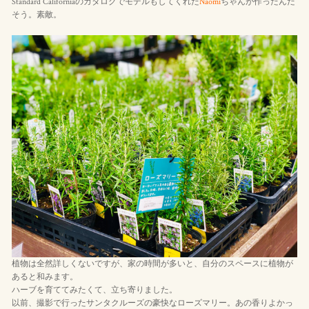
Standard Californiaのカタログでモデルもしてくれた
Naomi
ちゃんが作ったんだ
そう。素敵。
植物は全然詳しくないですが、家の時間が多いと、自分のスペースに植物が
あると和みます。
ハーブを育ててみたくて、立ち寄りました。
以前、撮影で行ったサンタクルーズの豪快なローズマリー。あの香りよかっ