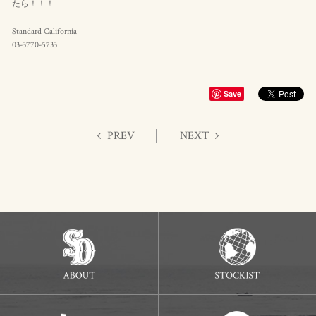
たら！！！
Standard California
03-3770-5733
Save
PREV
NEXT