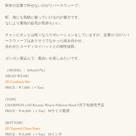
秋冬の定番で外せないのがリバースウィーブ。
町、海にも気軽に被っていけるのが魅力です。
なにより裏地の起毛が気持ちいい。
チャンピオンとは様々なコラボレーションをしていますが、定番ロゴのリバ
ースウィーブはありそうでなかった組み合わせ。
合わせたコーディロイハットとの相性抜群。
ガシガシ着込んで、風合いを楽しみたいです。
（MODEL ： 168cm55㌔）
[HEAD WEAR]
SD Corduroy Hat
PRICE : ￥7,000（＋Tax）
[TOPS]
CHAMPION x SD Reverse Weave Pullover Hood 9月下旬発売予定
PRICE : ￥16,800（＋Tax） Mサイズ着用
[BOTTOM]
SD Tapered Chino Pants
PRICE : ￥15,800（＋Tax） 30インチ