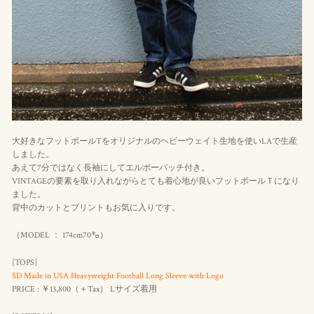
大好きなフットボールTをオリジナルのヘビーウェイト生地を使いLAで生産
しました。
あえて7分ではなく長袖にしてエルボーパッチ付き。
VINTAGEの要素を取り入れながらとても着心地が良いフットボールＴになり
ました。
背中のカットとプリントもお気に入りです。
（MODEL ： 174cm70㌔）
[TOPS]
SD Made in USA Heavyweight Football Long Sleeve with Logo
PRICE : ￥13,800（＋Tax） Lサイズ着用