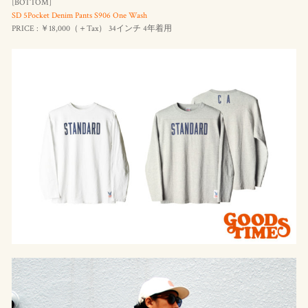
[BOTTOM]
SD 5Pocket Denim Pants S906 One Wash
PRICE : ￥18,000（＋Tax） 34インチ 4年着用