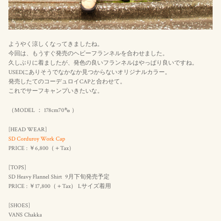
ようやく涼しくなってきましたね。
今回は、もうすぐ発売のヘビーフランネルを合わせました。
久しぶりに着ましたが、発色の良いフランネルはやっぱり良いですね。
USEDにありそうでなかなか見つからないオリジナルカラー。
発売したてのコーデュロイCAPと合わせて。
これでサーフキャンプいきたいな。
（MODEL ： 178cm70㌔ ）
[HEAD WEAR]
SD Corduroy Work Cap
PRICE : ￥6,800（＋Tax）
[TOPS]
SD Heavy Flannel Shirt 9月下旬発売予定
PRICE : ￥17,800（＋Tax） Lサイズ着用
[SHOES]
VANS Chakka