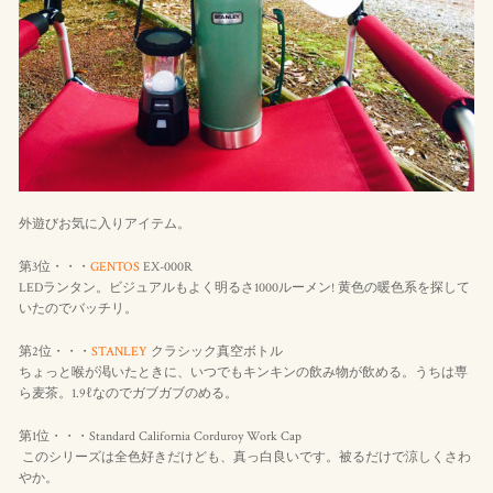
外遊びお気に入りアイテム。
第3位・・・
GENTOS
EX-000R
LEDランタン。ビジュアルもよく明るさ1000ルーメン! 黄色の暖色系を探して
いたのでバッチリ。
第2位・・・
STANLEY
クラシック真空ボトル
ちょっと喉が渇いたときに、いつでもキンキンの飲み物が飲める。うちは専
ら麦茶。1.9ℓなのでガブガブのめる。
第1位・・・Standard California Corduroy Work Cap
このシリーズは全色好きだけども、真っ白良いです。被るだけで涼しくさわ
やか。