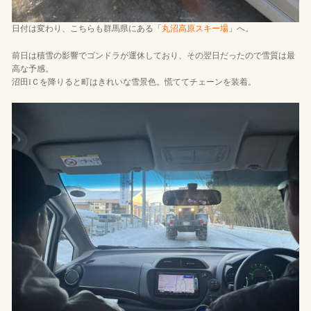
日付は変わり、こちらも群馬県にある「
丸沼高原スキー場
」へ。
前日は積雪の影響でゴンドラが運休しており、その翌日だったので雪質は最
高な予感。
沼田IＣを降りると町はきれいな雪景色。慌ててチェーンを装着。