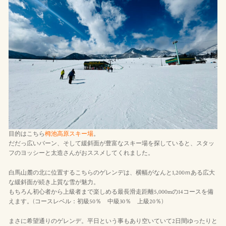
目的はこちら
栂池高原スキー場
。
だだっ広いバーン、そして緩斜面が豊富なスキー場を探していると、スタッ
フのヨッシーと太造さんがおススメしてくれました。
白馬山麓の北に位置するこちらのゲレンデは、横幅がなんと1,200ｍある広大
な緩斜面が続き上質な雪が魅力。
もちろん初心者から上級者まで楽しめる最長滑走距離5,000mの14コースを備
えます。(コースレベル：初級50％ 中級30％ 上級20％)
まさに希望通りのゲレンデ。平日という事もあり空いていて2日間ゆったりと