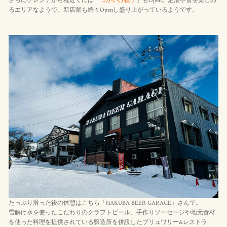
さらにゲレンデから程近くには「
つがいけ横丁
」もOpen。足湯や食を楽しめ
るエリアなようで、新店舗も続々Openし盛り上がっているようです。
たっぷり滑った後の休憩はこちら「HAKUBA BEER GARAGE」さんで。
雪解け水を使ったこだわりのクラフトビール、手作りソーセージや地元食材
を使った料理を提供されている醸造所を併設したブリュワリー&レストラ