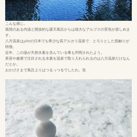
こんな感じ。
風情のある内湯と開放的な露天風呂からは雄大なアルプスの景色が楽しめま
す。
八方温泉はpH11の日本でも希少な高アルカリ温泉で、とろりとした肌触りが
特徴。
近年、この湯が天然水素を含んでいる事も判明されたよう。
美容や健康で注目される水素を温泉で取り入れられるのは八方温泉だけなん
だとか。
おかげさまで風呂上りはつるっつるでしたわ。笑