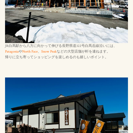
JR白馬駅から八方に向かって伸びる長野県道322号白馬岳線沿いには、
Patagonia
や
North Face
、
Snow Peak
などの大型店舗が軒を連ねます。
帰りに立ち寄ってショッピングを楽しめるのも嬉しいポイント。