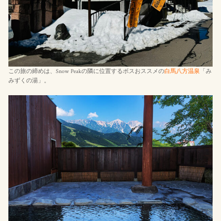
この旅の締めは、Snow Peakの隣に位置するボスおススメの
白馬八方温泉
「み
みずくの湯」。