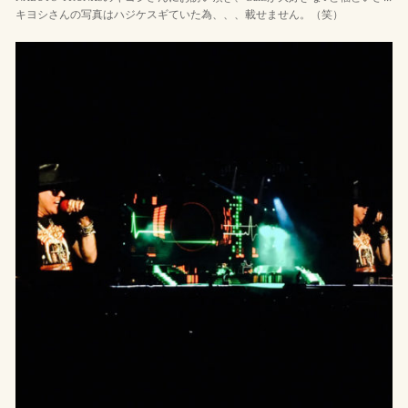
キヨシさんの写真はハジケスギていた為、、、載せません。（笑）