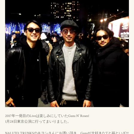
2017年一発目のLiveは楽しみにしていたGuns N’ Roses!
1月28日東京公演に行ってまいりました。
NALUTO TRUNKSのキヨシさんにお誘い頂き、Gunsが大好きなTと福といざ!!!