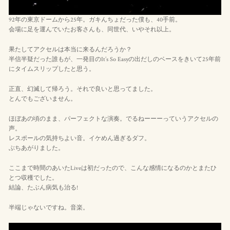
92年の東京ドームから25年。ガキんちょだった僕も、40手前。
会場に足を運んでいたお客さんも、同世代、いやそれ以上。
果たしてアクセルは本当に来るんだろうか？
半信半疑だった誰もが、一発目のIt’s So Easyの出だしのベースをきいて25年前
にタイムスリップしたと思う。
正直、幻滅して帰ろう。それで良いと思ってました。
とんでもございません。
ほぼあの頃のまま、パーフェクトな演奏。でるねーーーっていうアクセルの
声。
レスポールの気持ちよい音。イケめん過ぎるダフ。
ぶちあがりました。
ここまで時間のあいたLiveは初だったので、こんな感情になるのかとまたひ
とつ収穫でした。
結論、たぶん病気も治る!
半端じゃないですね。音楽。