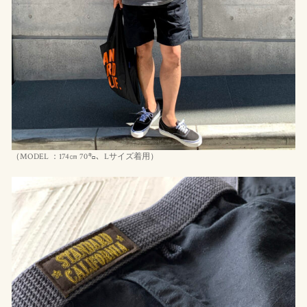
（MODEL ：174㎝ 70㌔、Lサイズ着用）