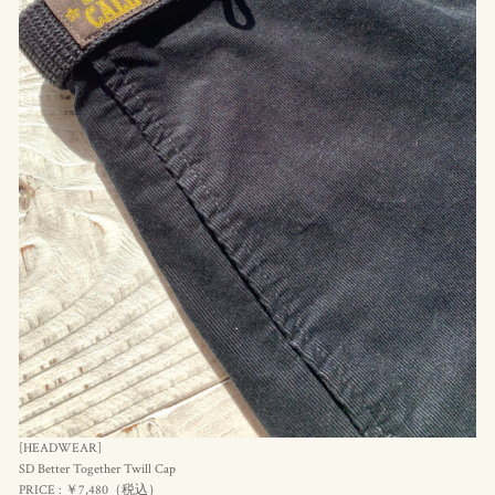
[HEADWEAR]
SD Better Together Twill Cap
PRICE : ￥7,480（
税
込）