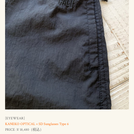
[EYEWEAR]
KANEKO OPTICAL × SD Sunglasses Type 6
PRICE :¥ 18,480（
税込
）