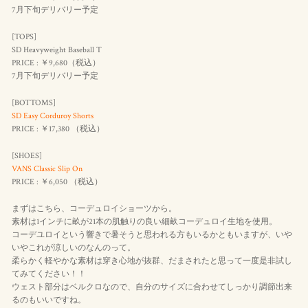
7月下旬デリバリー予定
[TOPS]
SD Heavyweight Baseball T
PRICE : ￥9,680（
税込
）
7月下旬デリバリー予定
[BOTTOMS]
SD Easy Corduroy Shorts
PRICE : ￥17,380 （
税込
）
[SHOES]
VANS Classic Slip On
PRICE : ￥6,050 （
税込
）
まずはこちら、コーデュロイショーツから。
素材は1インチに畝が21本の肌触りの良い細畝コーデュロイ生地を使用。
コーデユロイという響きで暑そうと思われる方もいるかともいますが、いや
いやこれが涼しいのなんのって。
柔らかく軽やかな素材は穿き心地が抜群、だまされたと思って一度是非試し
てみてください！！
ウェスト部分はベルクロなので、自分のサイズに合わせてしっかり調節出来
るのもいいですね。