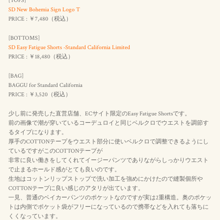
[TOPS]
SD New Bohemia Sign Logo T
PRICE : ￥7,480（
税込
）
[BOTTOMS]
SD Easy Fatigue Shorts -Standard California Limited
PRICE : ￥18,480（
税込
）
[BAG]
BAGGU for Standard California
PRICE : ￥3,520（税込）
少し前に発売した直営店舗、ECサイト限定のEasy Fatigue Shortsです。
前の画像で潮が穿いているコーデュロイと同じベルクロでウエストを調節す
るタイプになります。
厚手のCOTTONテープをウエスト部分に使いベルクロで調整できるようにし
ているですがこのCOTTONテープが
非常に良い働きをしてくれてイージーパンツでありながらしっかりウエスト
で止まるホールド感がとても良いのです。
生地はコットンリップストップで洗い加工を強めにかけたので縫製個所や
COTTONテープに良い感じのアタリが出ています。
一見、普通のベイカーパンツのポケットなのですが実は2重構造。奥のポケッ
トは内側でポケット袋がフリーになっているので携帯などを入れても落ちに
くくなっています。