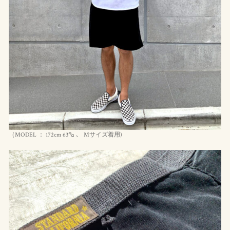
（MODEL ： 172cm 63㌔ 、 Mサイズ着用)