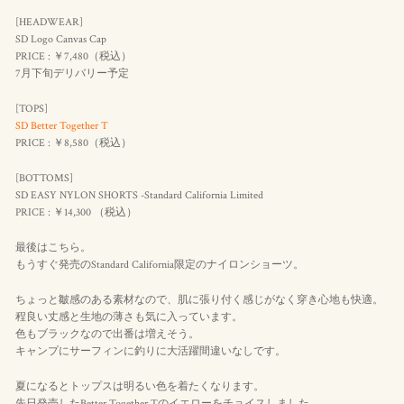
[HEADWEAR]
SD Logo Canvas Cap
PRICE : ￥7,480（
税込
）
7月下旬デリバリー予定
[TOPS]
SD Better Together T
PRICE : ￥8,580（
税込
）
[BOTTOMS]
SD EASY NYLON SHORTS -Standard California Limited
PRICE : ￥14,300 （
税込
）
最後はこちら。
もうすぐ発売のStandard California限定のナイロンショーツ。
ちょっと皺感のある素材なので、肌に張り付く感じがなく穿き心地も快適。
程良い丈感と生地の薄さも気に入っています。
色もブラックなので出番は増えそう。
キャンプにサーフィンに釣りに大活躍間違いなしです。
夏になるとトップスは明るい色を着たくなります。
先日発売したBetter Together Tのイエローをチョイスしました。