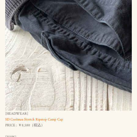
[HEADWEAR]
SD Coolmax Stretch Ripstop Camp Cap
PRICE : ￥8,580（
税
込）