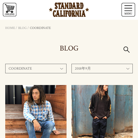
HOME
/
BLOG
/
COORDINATE
BLOG
COORDINATE
2018年9月