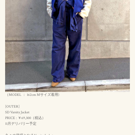
（MODEL ： 162cm Mサイズ着用)
[OUTER]
SD Varsity Jacket
PRICE : ￥69,300（
税込
）
11月デリバリー予定