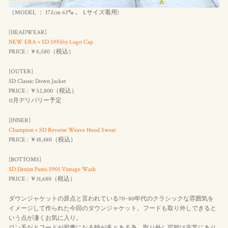
（MODEL ： 172cm 63㌔ 、 Lサイズ着用)
[HEADWEAR]
NEW ERA × SD 59Fifty Logo Cap
PRICE : ￥8,580（
税込
）
[OUTER]
SD Classic Down Jacket
PRICE : ￥52,800（
税込
）
11月デリバリー予定
[INNER]
Champion × SD Reverse Weave Hood Sweat
PRICE : ￥18,480（
税込
）
[BOTTOMS]
SD Denim Pants S901 Vintage Wash
PRICE : ￥31,680（
税込
）
ダウンジャケットの原点と言われている70~80年代のクラシックな雰囲気を
イメージして作られた今回のダウンジャケット。フードも取り外しできると
いう点が凄くお気に入り。
ロン毛だとフードが邪魔になる時が多々ある為、取り外し可能は非常にあり