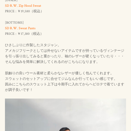
[INNER]
SD R.W. Zip Hood Sweat
PRICE : ￥19,580（
税込
）
[BOTTOMS]
SD R.W. Sweat Pants
PRICE : ￥17,380（
税込
）
ひさしぶりに作製したスタジャン。
アメカジフリークとしては外せないアイテムですが持っているヴィンテージ
を引っ張り出してみると重かったり、袖のレザーが硬くなっていたり・・・
そんな悩みを簡単に解決してくれるのがこちらになります。
肌触りの良いウール素材と柔らかなレザーが優しく包んでくれます。
スウェットのセットアップに合せてジムなんか行ってもいい感じです。
因みにこちらのスウェット上下は今期手に入れてからヘビロテで着ています
が調子良いです！