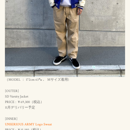
（MODEL ： 172cm 63㌔ 、 Mサイズ着用)
[OUTER]
SD Varsity Jacket
PRICE : ￥69,300（
税込
）
11月デリバリー予定
[INNER]
UNSERIOUS ARMY Logo Sweat
PRICE : ￥15,180（
税込
）