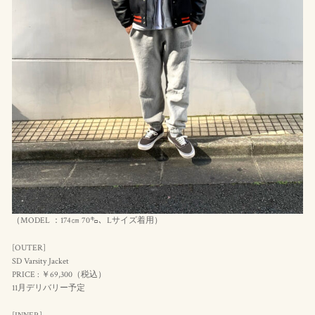
（MODEL ：174㎝ 70㌔、Lサイズ着用）
[OUTER]
SD Varsity Jacket
PRICE : ￥69,300（
税込
）
11月デリバリー予定