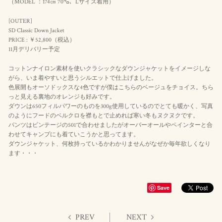
（MODEL ：174㎝ 70㌔、Lサイズ着用）
[OUTER]
SD Classic Down Jacket
PRICE : ￥52,800（税込）
11月デリバリー予定
コットンナイロン素材を使いクラシックなダウンジャケットをイメージしな
がら、いま着やすいと思うシルエットで仕上げました。
色展開もオーソドックスな4色ですが僕はこちらのベージュをチョイス。ちら
っと見える裏地のオレンジも好みです。
ダウンは650フィルパワーのものを300g使用しているのでとても暖かく、写真
のようにフードのベルクロを襟もとで止めれば寒い冬もヌクヌクです。
パンツはビンテージの501で合わせましたがオーバーオールやペインターと合
わせてキャンプにも着ていこうかと思ってます。
ダウンジャケット、何枚持っているかわかりませんがなぜか毎年欲しくなり
ます・・・
Save
PREV
NEXT