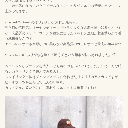
久々の登場となるVarsity Jacket。
ここ数年気になっていたアイテムなので、オリジナルでの発売にテンション
上がってます。
Standard Californiaのオリジナルは素材が最高～。
見た目の雰囲気はオーセンティックでクラシックな古着っぽい印象なんです
が、高品質のメリノーウールを贅沢に使ったメルトン生地が超絶滑らかで着
心地抜群なんです。
アームのレザーも肉厚なのに柔らかい高品質のカウレザーと最高の組み合わ
せ。
Varsity Jacketにありがちな重くて硬くてという印象が払拭されました。笑
ベーシックなブラックを大人っぽく着るのもいいですが、たまにはこんな明
るいカラーリングで遊んでみるのも。
スタイリング自体はジャンプスーツに合わせたゴリゴリのアメカジですが、
ヒールブーツを合わせてほんのり中和。
カジュアルな装いだけに、素材やシルエットは重要ですね！！