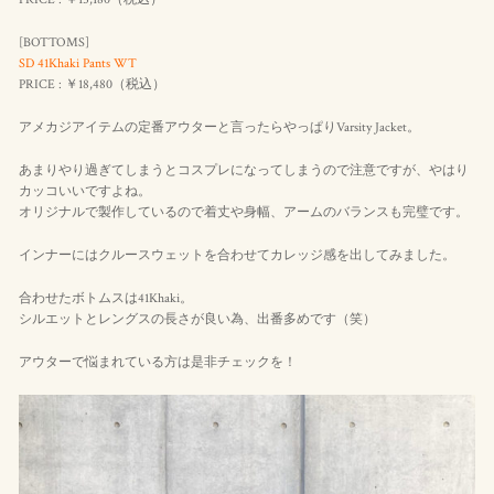
[BOTTOMS]
SD 41Khaki Pants WT
PRICE : ￥18,480（
税込
）
アメカジアイテムの定番アウターと言ったらやっぱりVarsity Jacket。
あまりやり過ぎてしまうとコスプレになってしまうので注意ですが、やはり
カッコいいですよね。
オリジナルで製作しているので着丈や身幅、アームのバランスも完璧です。
インナーにはクルースウェットを合わせてカレッジ感を出してみました。
合わせたボトムスは41Khaki。
シルエットとレングスの長さが良い為、出番多めです（笑）
アウターで悩まれている方は是非チェックを！