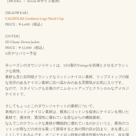
（MODEL ： 162cm Mサイズ着用)
[HEADWEAR]
CALIFOLKS Corduroy Logo Patch CAp
PRICE : ￥6,600（
税込
）
[OUTER]
SD Classic Down Jacket
PRICE : ￥52,800（
税込
）
11月デリバリー予定
今シーズンのダウンジャケットは、USA製のVintageを彷彿とさせるクラシッ
クな表情。
素材も見た目同様クラシックなコットンナイロン素材。リップストップの様
な光沢のあるナイロン素材に比べ温かみのある雰囲気がお気に入りです。
なので、スタイリングも古着のデニムセットアップとクラシカルなアメカジ
テイストで。
そしてちょっとこのダウンジャケットの素材について。
表地のコットンナイロン素材は、横糸にコットンを縦糸にナイロンを用いた
素材で、撥水性、透湿性に優れている昔ながらの機能素材。
なんでこのクラシックな素材が機能的に優れているのかというと、横糸のコ
ットンが雨などの水分を吸って膨張すると糸の間の目が詰まり、水を通しに
くくしてくれるんです。そこにナイロン特有の撥水性能が合わさり、水を弾