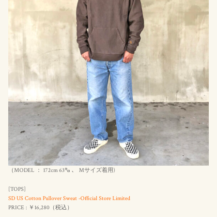
（MODEL ： 172cm 63㌔ 、 Mサイズ着用)
[TOPS]
SD US Cotton Pullover Sweat -Official Store Limited
PRICE : ￥16,280（
税込
）