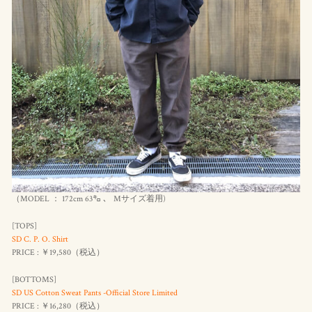
（MODEL ： 172cm 63㌔ 、 Mサイズ着用)
[TOPS]
SD C. P. O. Shirt
PRICE : ￥19,580（税込）
[BOTTOMS]
SD US Cotton Sweat Pants -Official Store Limited
PRICE : ￥16,280（
税込
）