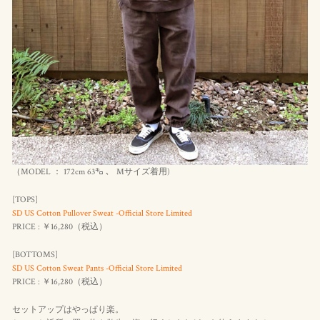
（MODEL ： 172cm 63㌔ 、 Mサイズ着用)
[TOPS]
SD US Cotton Pullover Sweat -Official Store Limited
PRICE : ￥16,280（
税込
）
[BOTTOMS]
SD US Cotton Sweat Pants -Official Store Limited
PRICE : ￥16,280（
税込
）
セットアップはやっぱり楽。