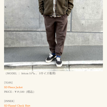
（MODEL ： 166cm 55㌔ 、 Sサイズ着用)
[TOPS]
SD Fleece Jacket
PRICE : ￥19,580（
税込
）
[INNER]
SD Flannel Check Shirt