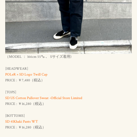
（MODEL ： 166cm 55㌔ 、 Sサイズ着用)
[HEADWEAR]
POLeR × SD Logo Twill Cap
PRICE : ￥7,480（
税込
）
[TOPS]
SD US Cotton Pullover Sweat -Official Store Limited
PRICE : ￥16,280（
税込
）
[BOTTOMS]
SD 41Khaki Pants WT
PRICE : ￥16,280（
税込
）