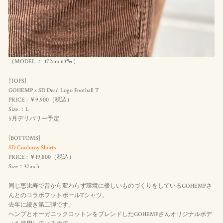
（MODEL ： 172cm 63㌔ )
[TOPS]
GOHEMP × SD Dead Logo Football T
PRICE : ￥9,900（
税込
）
Size ：L
5月デリバリー予定
[BOTTOMS]
SD Corduroy Shorts
PRICE : ￥19,800（
税込
）
Size：32inch
同じ恵比寿で昔から変わらず環境に優しいものづくりをしているGOHEMPさ
んとのコラボフットボールTシャツ。
去年に続き第二弾です。
ヘンプとオーガニックコットンをブレンドしたGOHEMPさんオリジナルボデ