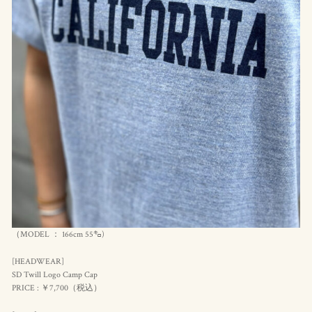
（MODEL ： 166cm 55㌔)
[HEADWEAR]
SD Twill Logo Camp Cap
PRICE : ￥7,700（
税込
）