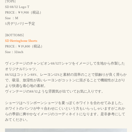
[TOPS]
SD 88/12 Logo T
PRICE : ￥9,900（
税込
）
Size ：M
5月デリバリー予定
[BOTTOMS]
SD Herringbone Shorts
PRICE : ￥19,800（税込）
Size：32inch
ヴィンテージのチャンピオン88/12Tシャツをイメージして生地から作製した
オリジナルTシャツ。
88/12はコットン88%、レーヨン12%と素材の混率のことで肌触りが良く滑らか
で、吸湿、放湿性が高いレーヨンがコットンに混ざることで機能性が上がり
より快適な着心地の素材。
ヴィンテージの88/12ような雰囲気が出ていてお気に入りです。
ショーツはヘリンボーンショーツを夏っぽくホワイトを合わせてみました。
ホワイトのパンツが中々合わせにくいという方もいらっしゃいますがこれか
らの季節に爽やかなイメージのコーディネイトになります。是非参考にして
みてください。