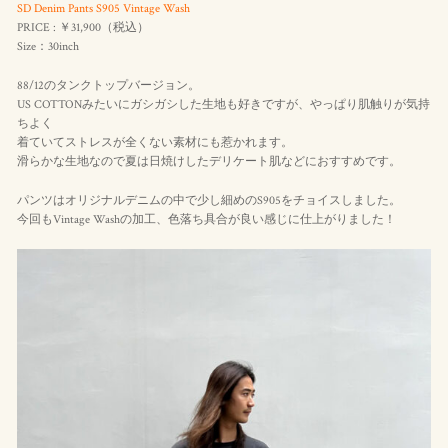
SD Denim Pants S905 Vintage Wash
PRICE : ￥31,900（税込）
Size：30inch
88/12のタンクトップバージョン。
US COTTONみたいにガシガシした生地も好きですが、やっぱり肌触りが気持
ちよく
着ていてストレスが全くない素材にも惹かれます。
滑らかな生地なので夏は日焼けしたデリケート肌などにおすすめです。
パンツはオリジナルデニムの中で少し細めのS905をチョイスしました。
今回もVintage Washの加工、色落ち具合が良い感じに仕上がりました！