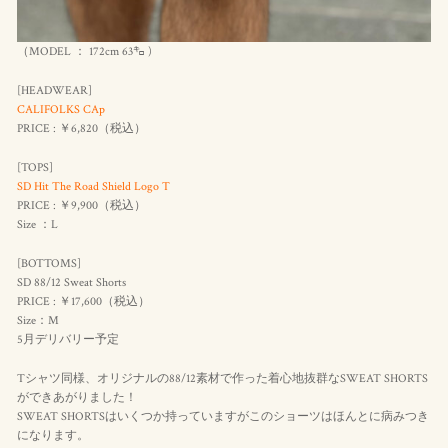
（MODEL ： 172cm 63㌔ )
[HEADWEAR]
CALIFOLKS CAp
PRICE : ￥6,820（
税込
）
[TOPS]
SD Hit The Road Shield Logo T
PRICE : ￥9,900（
税込
）
Size ：L
[BOTTOMS]
SD 88/12 Sweat Shorts
PRICE : ￥17,600（
税込
）
Size：M
5月デリバリー予定
Tシャツ同様、オリジナルの88/12素材で作った着心地抜群なSWEAT SHORTS
ができあがりました！
SWEAT SHORTSはいくつか持っていますがこのショーツはほんとに病みつき
になります。