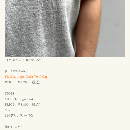
（MODEL ： 166cm 55㌔)
[HEADWEAR]
SD Oval Logo Patch Twill Cap
PRICE : ￥7,700（
税込
）
[TOPS]
SD 88/12 Logo Tank
PRICE : ￥8,800（
税込
）
Size ：S
5月デリバリー予定
[BOTTOMS]