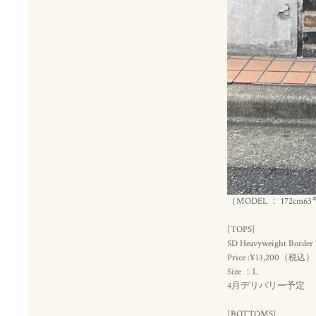
（MODEL ： 172cm63
[TOPS]
SD Heavyweight Border
Price :¥13,200（
）
税込
Size ：L
4月デリバリー予定
[BOTTOMS]