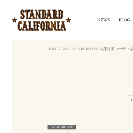
NEWS
BLOG
HOME
/
BLOG
/
COORDINATE
/
4月前半コーディ
COORDINATE