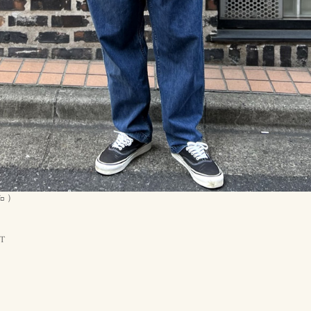
㌔ ）
 T