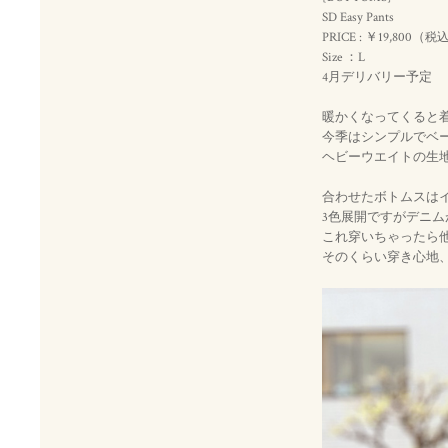
SD Easy Pants
PRICE : ￥19,800（
税
Size ：L
4月デリバリー予定
暖かくなってくると
今季はシンプルでベ
ヘビーウエイトの生
合わせたボトムスは
3色展開ですがデニ
これ穿いちゃったら
そのくらい穿き心地