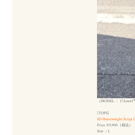
（MODEL ： 172cm63
[TOPS]
SD Heavyweight Script 
Price :¥9,900（
）
税込
Size ：L