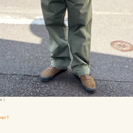
㌔ ）
Logo T