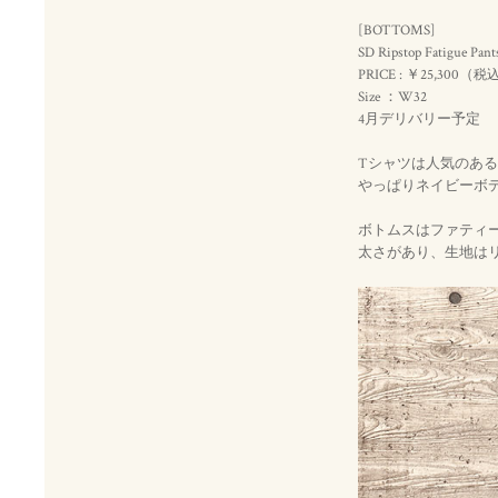
[BOTTOMS]
SD Ripstop Fatigue Pant
PRICE : ￥25,300（
税
Size ：W32
4月デリバリー予定
Tシャツは人気のあ
やっぱりネイビーボ
ボトムスはファティ
太さがあり、生地は