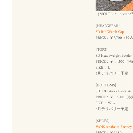
（MODEL ： 167cm63
[HEADWEAR]
SD Rib Watch Cap
PRICE：￥7,700（
税込
[TOPS]
SD Heavyweight Border 
PRICE：￥ 14,300（
税
SIZE ：L
3月デリバリー予定
[BOTTOMS]
SD T/C Work Pants
PRICE：￥ 19,800（
税
SIZE ：W32
3月デリバリー予定
[SHOES]
VANS Anaheim Factory 
PRICE：￥9,350