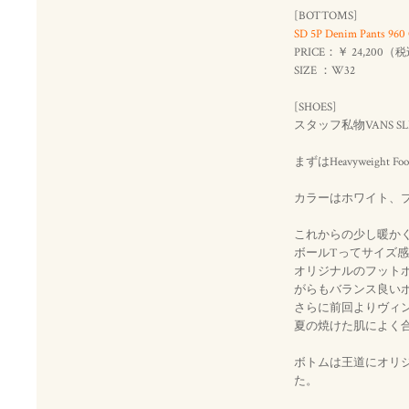
[BOTTOMS]
SD 5P Denim Pants 960
PRICE：￥ 24,200（
税
SIZE ：W32
[SHOES]
スタッフ私物VANS SLI
まずはHeavyweight F
カラーはホワイト、
これからの少し暖か
ボールTってサイズ
オリジナルのフット
がらもバランス良い
さらに前回よりヴィ
夏の焼けた肌によく
ボトムは王道にオリ
た。