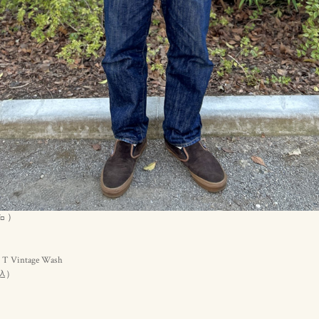
㌔ ）
l T Vintage Wash
）
込