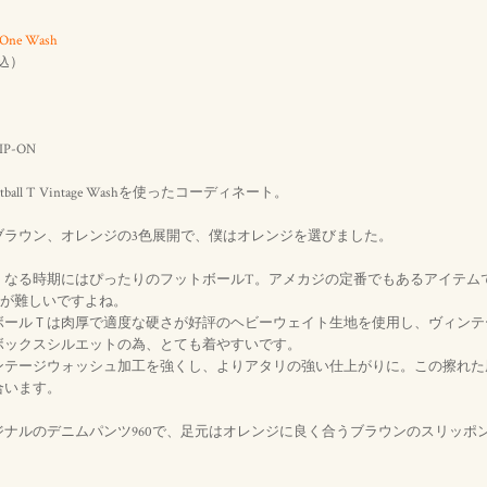
 One Wash
）
込
P-ON
ootball T Vintage Washを使ったコーディネート。
ブラウン、オレンジの3色展開で、僕はオレンジを選びました。
くなる時期にはぴったりのフットボールT。アメカジの定番でもあるアイテム
感が難しいですよね。
ボールＴは肉厚で適度な硬さが好評のヘビーウェイト生地を使用し、ヴィンテ
ボックスシルエットの為、とても着やすいです。
ンテージウォッシュ加工を強くし、よりアタリの強い仕上がりに。この擦れた
合います。
ジナルのデニムパンツ960で、足元はオレンジに良く合うブラウンのスリッポ