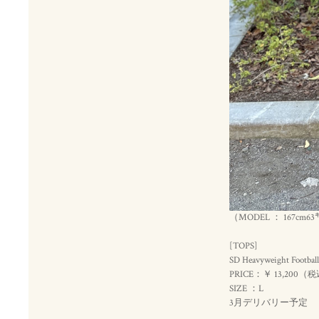
（MODEL ： 167cm63
[TOPS]
SD Heavyweight Footbal
PRICE：￥ 13,200（
税
SIZE ：L
3月デリバリー予定