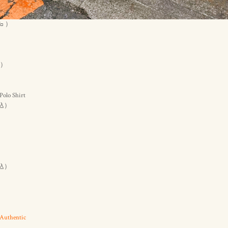
㌔ ）
）
Polo Shirt
）
込
 W
）
込
Authentic