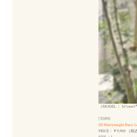
（MODEL ： 167cm63
[TOPS]
SD Heavyweight Basic L
PRICE：￥9,900 （
税