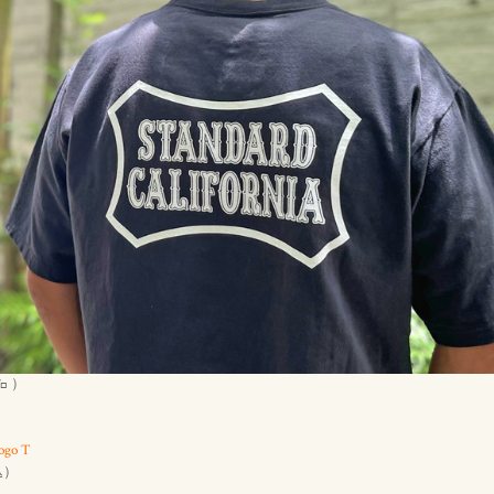
㌔ ）
ogo T
）
込