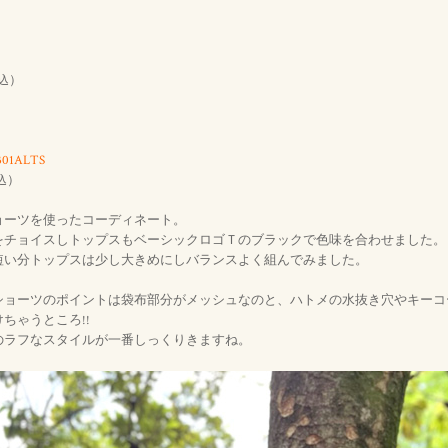
）
込
 301ALTS
）
込
ョーツを使ったコーディネート。
をチョイスしトップスもベーシックロゴＴのブラックで色味を合わせました。
短い分トップスは少し大きめにしバランスよく組んでみました。
ショーツのポイントは袋布部分がメッシュなのと、ハトメの水抜き穴やキーコ
ちゃうところ!!
のラフなスタイルが一番しっくりきますね。