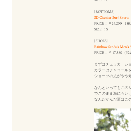
SIZE ：L
[BOTTOMS]
SD Checker Surf Shorts
PRICE：￥24,200 （
税
SIZE ：S
[SHOES]
Rainbow Sandals Men’s
PRICE：￥ 17,380（
税
まずはチェッカーシ
カラーはチャコール
ショーツの丈がやや
なんといってもこの
でこのまま海にもいけ
なんだかんだ夏はこ