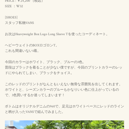
PRICE : ￥24,200 （
税込
）
SIZE ：W32
[SHOES]
スタッフ私物VANS
お次はHeavyweight Box Logo Long Sleeve Tを使ったコーディネート。
ヘビーウェイトのBOXロゴロンT。
これも間違いない1着。
今回のカラーはホワイト、ブラック、ブルーの3色。
普段はブラックを着ることが少ない僕ですが、今回のプリントカラーのレッ
ドにやられてしまい、ブラックをチョイス。
このレッドのプリントがなんともいえない無骨な雰囲気を出してくれます。
ホワイトと、シーズンカラーのブルーもかなりいい色に仕上がっているの
で、3色買いするか迷ってしまいます！
ボトムはオリジナルデニムの960で、足元はホワイトベースにレッドのライン
と柄が入ったVANSで組んでみました。