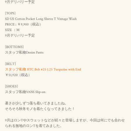
9月デリバリー予定
[TOPS]
SD US Cotton Pocket Long Sleeve T Vintage Wash
PRICE : ￥9,900（
税込
）
SIZE ：M
9月デリバリー予定
[BOTTOMS]
スタッフ私物Denim Pants
[BELT]
スタッフ私物 HTC Belt #25 1.25 Turquoise with End
￥51,920（
税込
）
[SHOES]
スタッフ私物VANS Slip-on
暑さが少しずつ落ち着いてきましたね。
そろそろ秋冬モノを着たくなってきました！
9月はロンTやスウェットなどが続々と登場しますが、今回は何にでも合わせ
られる無地のロンTを着てみました。