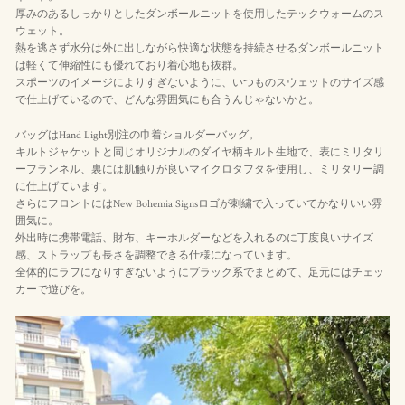
厚みのあるしっかりとしたダンボールニットを使用したテックウォームのス
ウェット。
熱を逃さず水分は外に出しながら快適な状態を持続させるダンボールニット
は軽くて伸縮性にも優れており着心地も抜群。
スポーツのイメージによりすぎないように、いつものスウェットのサイズ感
で仕上げているので、どんな雰囲気にも合うんじゃないかと。
バッグはHand Light別注の巾着ショルダーバッグ。
キルトジャケットと同じオリジナルのダイヤ柄キルト生地で、表にミリタリ
ーフランネル、裏には肌触りが良いマイクロタフタを使用し、ミリタリー調
に仕上げています。
さらにフロントにはNew Bohemia Signsロゴが刺繍で入っていてかなりいい雰
囲気に。
外出時に携帯電話、財布、キーホルダーなどを入れるのに丁度良いサイズ
感、ストラップも長さを調整できる仕様になっています。
全体的にラフになりすぎないようにブラック系でまとめて、足元にはチェッ
カーで遊びを。