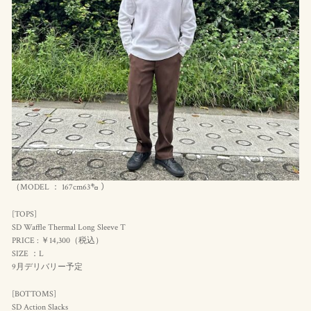
（MODEL ： 167cm63㌔ ）
[TOPS]
SD Waffle Thermal Long Sleeve T
PRICE : ￥14,300（
税込
）
SIZE ：L
9月デリバリー予定
[BOTTOMS]
SD Action Slacks