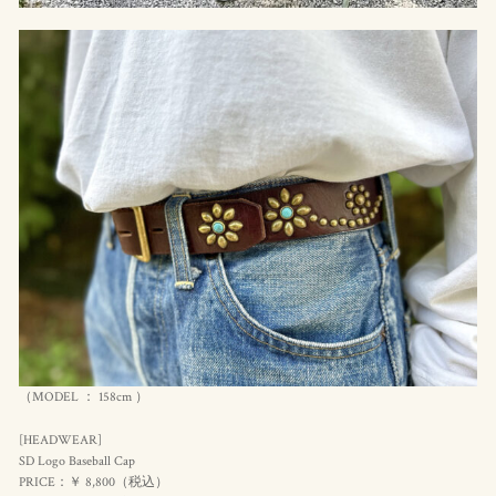
（MODEL ： 158cm ）
[HEADWEAR]
SD Logo Baseball Cap
PRICE：￥ 8,800（
税込
）