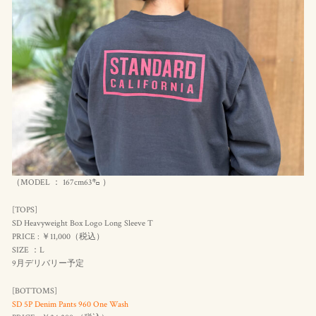
（MODEL ： 167cm63㌔ ）
[TOPS]
SD Heavyweight Box Logo Long Sleeve T
PRICE : ￥11,000（
税込
）
SIZE ：L
9月デリバリー予定
[BOTTOMS]
SD 5P Denim Pants 960 One Wash