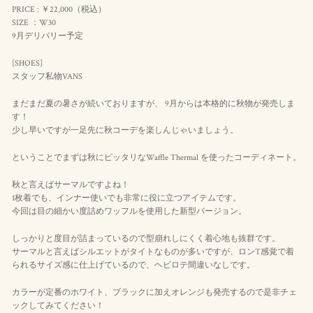
PRICE : ￥22,000（
税込
）
SIZE ：W30
9月デリバリー予定
[SHOES]
スタッフ私物VANS
まだまだ夏の暑さが続いておりますが、 9月からは本格的に秋物が発売しま
す！
少し早いですが一足先に秋コーデを楽しんじゃいましょう。
ということでまずは秋にピッタリなWaffle Thermal を使ったコーディネート。
秋と言えばサーマルですよね！
1枚着でも、インナー使いでも非常に役に立つアイテムです。
今回は目の細かい度詰めワッフルを使用した新型バージョン。
しっかりと度目が詰まっているので型崩れしにくく着心地も抜群です。
サーマルと言えばシルエットがタイトなものが多いですが、ロンT感覚で着
られるサイズ感に仕上げているので、ヘビロテ間違いなしです。
カラーが定番のホワイト、ブラックに加えオレンジも発売するので是非チェ
ックしてみてください！