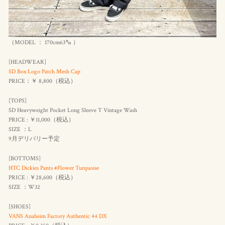
（MODEL ： 170cm63㌔ ）
[HEADWEAR]
SD Box Logo Patch Mesh Cap
PRICE：￥ 8,800（
税込
）
[TOPS]
SD Heavyweight Pocket Long Sleeve T Vintage Wash
PRICE : ￥11,000（
税込
）
SIZE ：L
9月デリバリー予定
[BOTTOMS]
HTC Dickies Pants #Flower Turquoise
PRICE : ￥28,600（
税込
）
SIZE ：W32
[SHOES]
VANS Anaheim Factory Authentic 44 DX