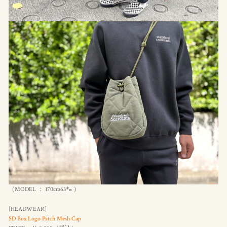
（MODEL ： 170cm63㌔ ）
[HEADWEAR]
SD Box Logo Patch Mesh Cap