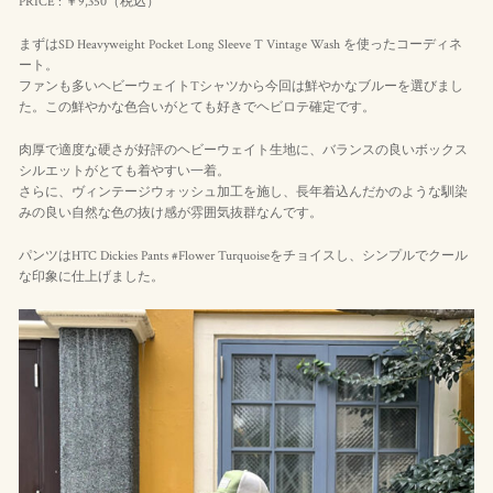
PRICE : ￥9,350（
税込
）
まずはSD Heavyweight Pocket Long Sleeve T Vintage Wash を使ったコーディネ
ート。
ファンも多いヘビーウェイトTシャツから今回は鮮やかなブルーを選びまし
た。この鮮やかな色合いがとても好きでヘビロテ確定です。
肉厚で適度な硬さが好評のヘビーウェイト生地に、バランスの良いボックス
シルエットがとても着やすい一着。
さらに、ヴィンテージウォッシュ加工を施し、長年着込んだかのような馴染
みの良い自然な色の抜け感が雰囲気抜群なんです。
パンツはHTC Dickies Pants #Flower Turquoiseをチョイスし、シンプルでクール
な印象に仕上げました。