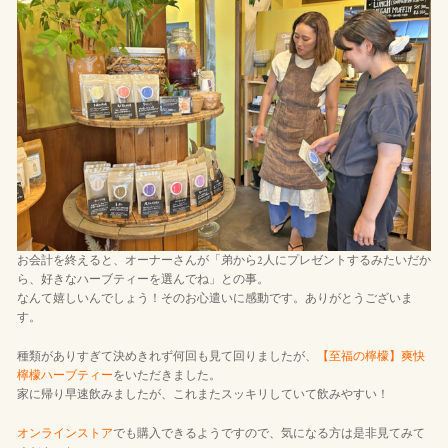
お会計を終えると、オーナーさんが「弟から2人にプレゼントするみたいだか
ら、好きなハーブティーを選んでね」との事。
なんて嬉しいんでしょう！そのお心遣いに感動です。ありがとうございま
す。
種類がありすぎて決めきれず何回も見て回りましたが、
【至福の檸檬】爽快
檸檬ハーブティー
をいただきました。
家に帰り早速飲みましたが、これまたスッキリしていて飲みやすい！
オンラインストア
でも購入できるようですので、気になる方は是非見てみて