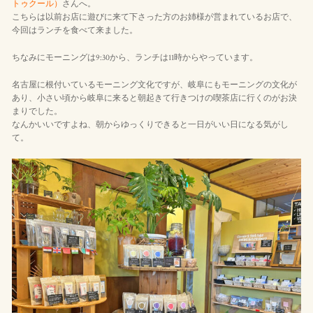
トゥクール）
さんへ。
こちらは以前お店に遊びに来て下さった方のお姉様が営まれているお店で、
今回はランチを食べて来ました。
ちなみにモーニングは9:30から、ランチは11時からやっています。
名古屋に根付いているモーニング文化ですが、岐阜にもモーニングの文化が
あり、小さい頃から岐阜に来ると朝起きて行きつけの喫茶店に行くのがお決
まりでした。
なんかいいですよね、朝からゆっくりできると一日がいい日になる気がし
て。