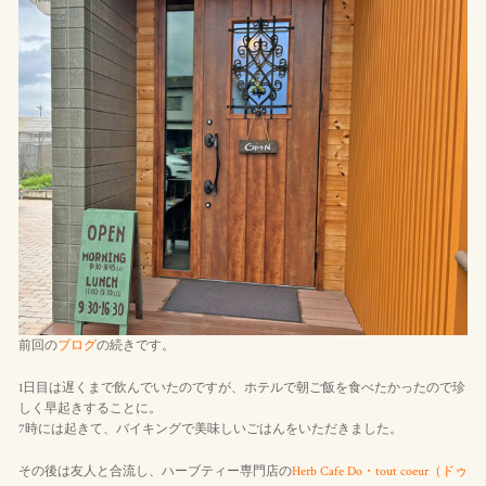
前回の
ブログ
の続きです。
1日目は遅くまで飲んでいたのですが、ホテルで朝ご飯を食べたかったので珍
しく早起きすることに。
7時には起きて、バイキングで美味しいごはんをいただきました。
その後は友人と合流し、ハーブティー専門店の
Herb Cafe Do・tout coeur（ドゥ