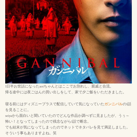
1日半お世話になったaoiちゃんとはここでお別れし、親戚と合流。
帰る途中には夜ごはんの買い出しをして、家で夕ご飯をいただきました。
寝る前にはディズニープラスで配信していて気になっていた
ガンニバル
の1話
を見ることに。
seiyaから面白いと聞いていたのでどんな作品か調べずに見ましたが、うぅ～
怖い！となってしまったので残念ながら1話で断念。
でも結末が気になってしまったのでネットでネタバレを見て満足しました。
そういう事もありますよね。笑