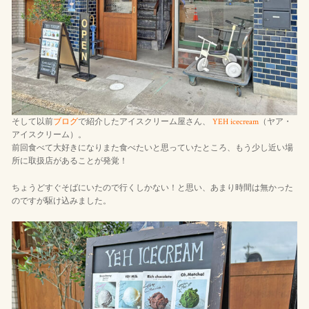
そして以前
ブログ
で紹介したアイスクリーム屋さん、
YEH icecream
（ヤア・
アイスクリーム）。
前回食べて大好きになりまた食べたいと思っていたところ、もう少し近い場
所に取扱店があることが発覚！
ちょうどすぐそばにいたので行くしかない！と思い、あまり時間は無かった
のですが駆け込みました。