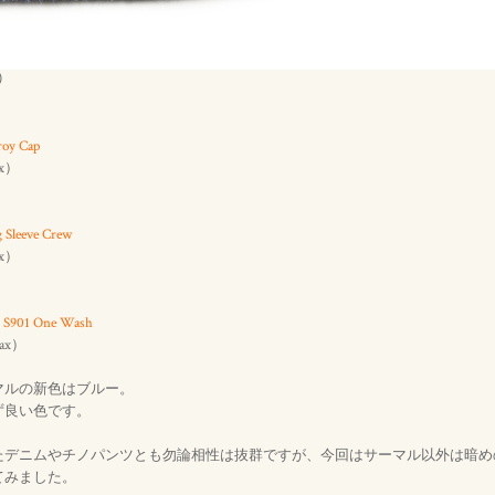
㌔）
oy Cap
ax）
 Sleeve Crew
ax）
s S901 One Wash
Tax）
マルの新色はブルー。
ず良い色です。
たデニムやチノパンツとも勿論相性は抜群ですが、今回はサーマル以外は暗め
てみました。