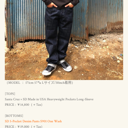
（MODEL ： 171cm 57㌔ Lサイズ/30inch着用）
[TOPS]
Santa Cruz × SD Made in USA Heavyweight Pockets Long-Sleeve
PRICE : ￥14,800（＋Tax）
[BOTTOMS]
SD 5-Pocket Denim Pants S901 One Wash
PRICE : ￥19,000（＋Tax）