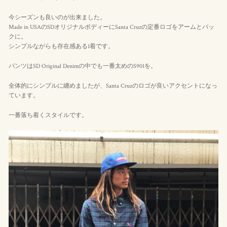
今シーズンも良いのが出来ました。
Made in USAのSDオリジナルボディーにSanta Cruzの定番ロゴをアームとバッ
クに。
シンプルながらも存在感ある1着です。
パンツはSD Original Denimの中でも一番太めのS901を。
全体的にシンプルに纏めましたが、Santa Cruzのロゴが良いアクセントになっ
ています。
一番落ち着くスタイルです。