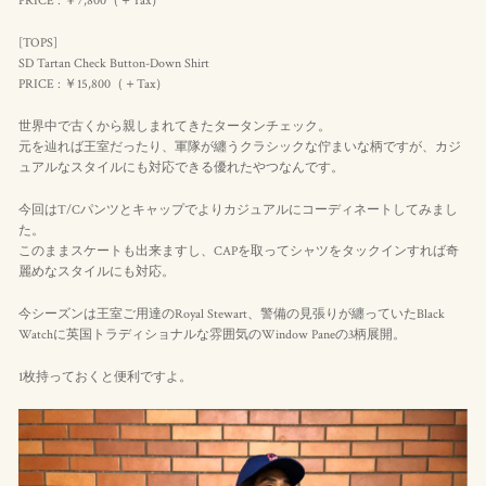
PRICE : ￥7,800（＋Tax）
[TOPS]
SD Tartan Check Button-Down Shirt
PRICE : ￥15,800（＋Tax）
世界中で古くから親しまれてきたタータンチェック。
元を辿れば王室だったり、軍隊が纏うクラシックな佇まいな柄ですが、カジ
ュアルなスタイルにも対応できる優れたやつなんです。
今回はT/Cパンツとキャップでよりカジュアルにコーディネートしてみまし
た。
このままスケートも出来ますし、CAPを取ってシャツをタックインすれば奇
麗めなスタイルにも対応。
今シーズンは王室ご用達のRoyal Stewart、警備の見張りが纏っていたBlack
Watchに英国トラディショナルな雰囲気のWindow Paneの3柄展開。
1枚持っておくと便利ですよ。