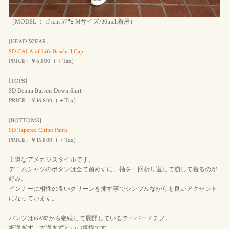
（MODEL ： 171cm 57㌔ Mサイズ/30inch着用）
[HEAD WEAR]
SD CALA of Life Baseball Cap
PRICE : ￥6,800（＋Tax）
[TOPS]
SD Denim Button-Down Shirt
PRICE : ￥16,800（＋Tax）
[BOTTOMS]
SD Tapered Chino Pants
PRICE : ￥15,800（＋Tax）
王道なアメカジスタイルです。
デニムシャツのボタンは全て留めずに、袖を一回折り返して崩して着るのが
好み。
インナーに相性の良いグリーンを挿す事でシンプルながらも良いアクセント
になっています。
パンツは16AWから継続して展開しているテーパードチノ。
細過ぎず、太過ぎずといい塩梅です。