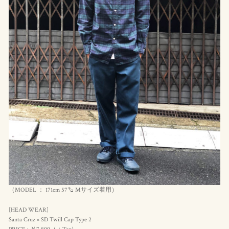
（MODEL ： 171cm 57㌔ Mサイズ着用）
[HEAD WEAR]
Santa Cruz × SD Twill Cap Type 2