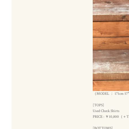
（MODEL ： 171cm 5
[TOPS]
Used Check Shirts
PRICE : ￥10,800（＋
[BOTTOMS]