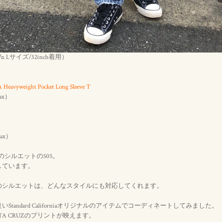
57㌔ Lサイズ/32inch着用）
eavyweight Pocket Long Sleeve T
Tax）
Tax）
のシルエットの505。
しています。
のシルエットは、どんなスタイルにも対応してくれます。
tandard Californiaオリジナルのアイテムでコーディネートしてみました。
NTA CRUZのプリントが映えます。