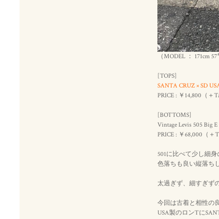
（MODEL ： 171cm 
[TOPS]
SANTA CRUZ × SD USA H
PRICE : ￥14,800（＋
[BOTTOMS]
Vintage Levis 505 Big E
PRICE : ￥68,000（＋
501に比べて少し細身
色落ちも良い縦落ち
太過ぎず、細すぎず
今回は古着と相性の良いS
USA製のロンTにSA