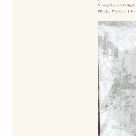
Vintage Levis 505 Big E
PRICE : ￥68,000（＋