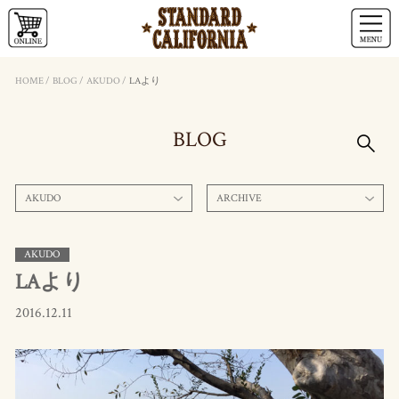
HOME
/
BLOG
/
AKUDO
/
LAより
BLOG
AKUDO
ARCHIVE
AKUDO
LAより
2016.12.11