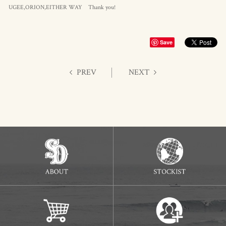
UGEE,ORION,EITHER WAY Thank you!
Save
PREV
NEXT