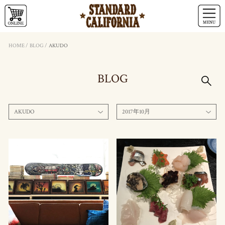
HOME
/
BLOG
/
AKUDO
BLOG
AKUDO
2017年10月